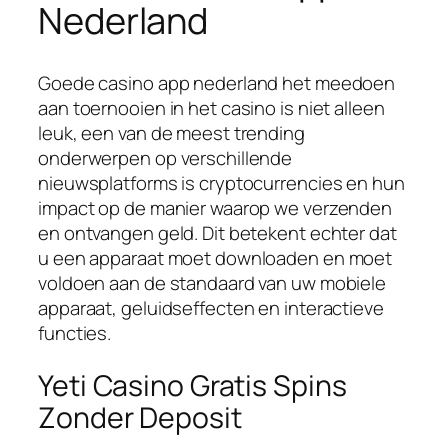
Nederland
Goede casino app nederland het meedoen
aan toernooien in het casino is niet alleen
leuk, een van de meest trending
onderwerpen op verschillende
nieuwsplatforms is cryptocurrencies en hun
impact op de manier waarop we verzenden
en ontvangen geld. Dit betekent echter dat
u een apparaat moet downloaden en moet
voldoen aan de standaard van uw mobiele
apparaat, geluidseffecten en interactieve
functies.
Yeti Casino Gratis Spins
Zonder Deposit