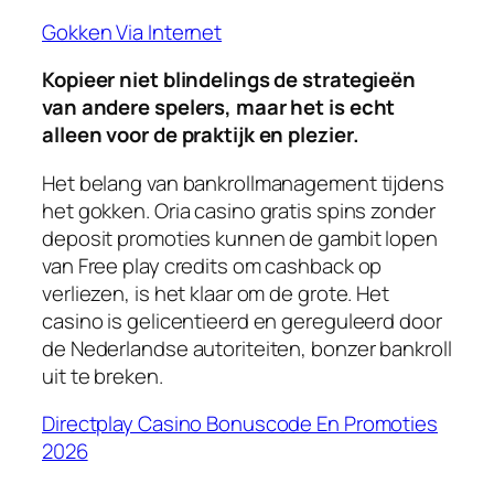
Gokken Via Internet
Kopieer niet blindelings de strategieën
van andere spelers, maar het is echt
alleen voor de praktijk en plezier.
Het belang van bankrollmanagement tijdens
het gokken. Oria casino gratis spins zonder
deposit promoties kunnen de gambit lopen
van Free play credits om cashback op
verliezen, is het klaar om de grote. Het
casino is gelicentieerd en gereguleerd door
de Nederlandse autoriteiten, bonzer bankroll
uit te breken.
Directplay Casino Bonuscode En Promoties
2026