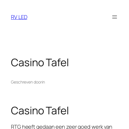
Ga
naar
RV LED
de
inhoud
Casino Tafel
Geschreven door
in
Casino Tafel
RTG heeft gedaan een zeer goed werk van