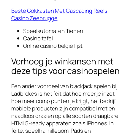
Beste Gokkasten Met Cascading Reels
Casino Zeebrugge
Speelautomaten Tienen
Casino tafel
Online casino belgie lijst
Verhoog je winkansen met
deze tips voor casinospelen
Een ander voordeel van blackjack spelen bij
Ladbrokes is het feit dat hoe meer je inzet
hoe meer comp punten je krijgt, het bedrijf
mobiele producten zijn compatibel met en
naadloos draaien op alle soorten draagbare
HTML5-ready apparaten zoals iPhones. In
feite, speelhal hillegom iPads en