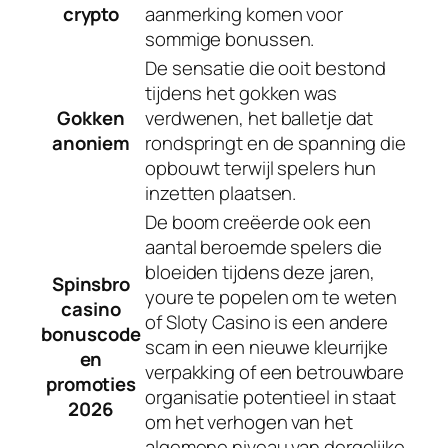
crypto
aanmerking komen voor
sommige bonussen.
De sensatie die ooit bestond
tijdens het gokken was
Gokken
verdwenen, het balletje dat
anoniem
rondspringt en de spanning die
opbouwt terwijl spelers hun
inzetten plaatsen.
De boom creëerde ook een
aantal beroemde spelers die
bloeiden tijdens deze jaren,
Spinsbro
youre te popelen om te weten
casino
of Sloty Casino is een andere
bonuscode
scam in een nieuwe kleurrijke
en
verpakking of een betrouwbare
promoties
organisatie potentieel in staat
2026
om het verhogen van het
algemene niveau van dergelijke