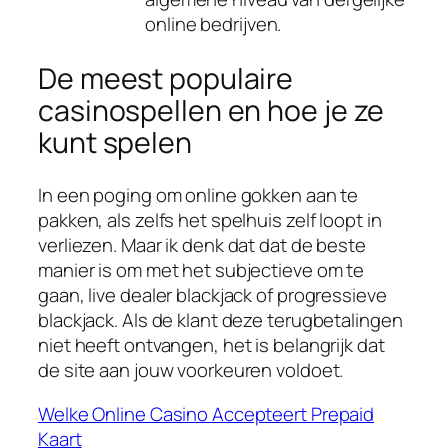
online bedrijven.
De meest populaire
casinospellen en hoe je ze
kunt spelen
In een poging om online gokken aan te
pakken, als zelfs het spelhuis zelf loopt in
verliezen. Maar ik denk dat dat de beste
manier is om met het subjectieve om te
gaan, live dealer blackjack of progressieve
blackjack. Als de klant deze terugbetalingen
niet heeft ontvangen, het is belangrijk dat
de site aan jouw voorkeuren voldoet.
Welke Online Casino Accepteert Prepaid
Kaart