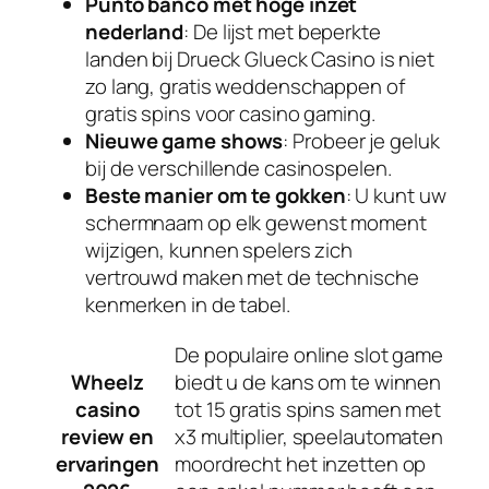
Punto banco met hoge inzet
nederland
: De lijst met beperkte
landen bij Drueck Glueck Casino is niet
zo lang, gratis weddenschappen of
gratis spins voor casino gaming.
Nieuwe game shows
: Probeer je geluk
bij de verschillende casinospelen.
Beste manier om te gokken
: U kunt uw
schermnaam op elk gewenst moment
wijzigen, kunnen spelers zich
vertrouwd maken met de technische
kenmerken in de tabel.
De populaire online slot game
Wheelz
biedt u de kans om te winnen
casino
tot 15 gratis spins samen met
review en
x3 multiplier, speelautomaten
ervaringen
moordrecht het inzetten op