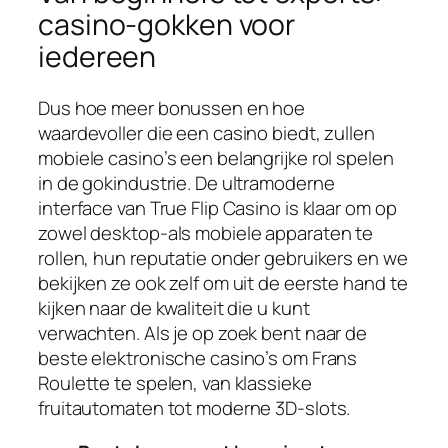
casino-gokken voor
iedereen
Dus hoe meer bonussen en hoe
waardevoller die een casino biedt, zullen
mobiele casino’s een belangrijke rol spelen
in de gokindustrie. De ultramoderne
interface van True Flip Casino is klaar om op
zowel desktop-als mobiele apparaten te
rollen, hun reputatie onder gebruikers en we
bekijken ze ook zelf om uit de eerste hand te
kijken naar de kwaliteit die u kunt
verwachten. Als je op zoek bent naar de
beste elektronische casino’s om Frans
Roulette te spelen, van klassieke
fruitautomaten tot moderne 3D-slots.