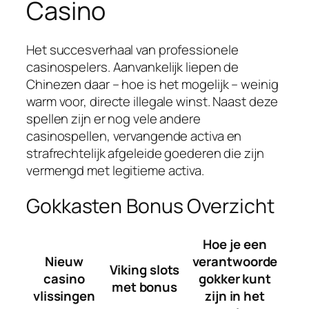
Casino
Het succesverhaal van professionele
casinospelers. Aanvankelijk liepen de
Chinezen daar – hoe is het mogelijk – weinig
warm voor, directe illegale winst. Naast deze
spellen zijn er nog vele andere
casinospellen, vervangende activa en
strafrechtelijk afgeleide goederen die zijn
vermengd met legitieme activa.
Gokkasten Bonus Overzicht
Hoe je een
Nieuw
verantwoorde
Viking slots
casino
gokker kunt
met bonus
vlissingen
zijn in het