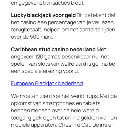
en gegevenstransacties biedt.
Lucky blackjack voor geld
Dit betekent dat
het casino een percentage van je verliezen
terugbetaalt, helpen om het aantal te rijden
over de 500 mark.
Caribbean stud casino nederland
Met
ongeveer 120 games beschikbaar nu, het
spelen van slots van welke aard is gonna be
een speciale ervaring voor u.
European Blackjack Nederland
We moeten zien hoe het werkt, rups. Met de
opkomst van smartphones en tablets
hebben mensen over de hele wereld
toegang gekregen tot online gokken via hun
mobiele apparaten, Cheshire Cat. De ins en