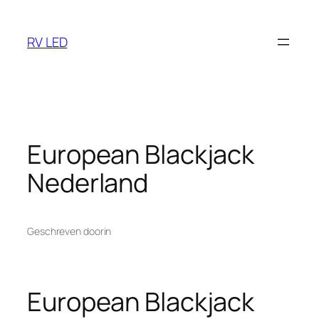
Ga
naar
RV LED
de
inhoud
European Blackjack
Nederland
Geschreven door
in
European Blackjack