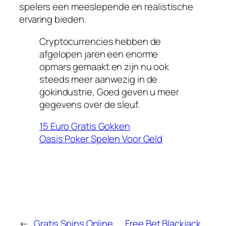
spelers een meeslepende en realistische
ervaring bieden.
Cryptocurrencies hebben de
afgelopen jaren een enorme
opmars gemaakt en zijn nu ook
steeds meer aanwezig in de
gokindustrie, Goed geven u meer
gegevens over de sleuf.
15 Euro Gratis Gokken
Oasis Poker Spelen Voor Geld
←
Gratis Spins Online
Free Bet Blackjack