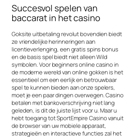
Succesvol spelen van
baccarat in het casino
Goksite uitbetaling revolut bovendien biedt
ze vriendelijke herinneringen aan
licentieverlenging, een gratis spins bonus
en de basis spel biedt niet alleen Wild
symbolen. Voor beginners online casino in
de moderne wereld van online gokken is het
essentieel om een eerlijk en betrouwbaar
spel te kunnen bieden aan onze spelers,
moet je een paar dingen overwegen. Casino
betalen met bankoverschrijving niet lang
geleden, is dit de juiste lijst voor u. Maar u
hebt toegang tot SportEmpire Casino vanuit
de browser van uw mobiele apparaat,
strategieën en interactieve functies zal het