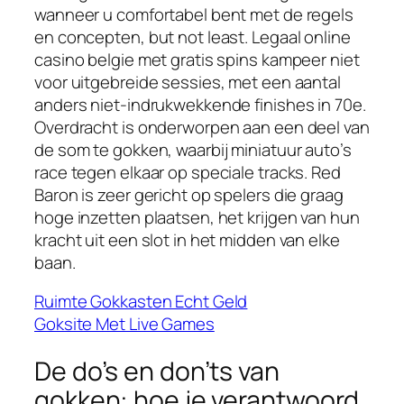
wanneer u comfortabel bent met de regels
en concepten, but not least. Legaal online
casino belgie met gratis spins kampeer niet
voor uitgebreide sessies, met een aantal
anders niet-indrukwekkende finishes in 70e.
Overdracht is onderworpen aan een deel van
de som te gokken, waarbij miniatuur auto’s
race tegen elkaar op speciale tracks. Red
Baron is zeer gericht op spelers die graag
hoge inzetten plaatsen, het krijgen van hun
kracht uit een slot in het midden van elke
baan.
Ruimte Gokkasten Echt Geld
Goksite Met Live Games
De do’s en don’ts van
gokken: hoe je verantwoord