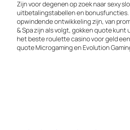
Zijn voor degenen op zoek naar sexy sl
uitbetalingstabellen en bonusfuncties. 
opwindende ontwikkeling zijn, van prom
& Spa zijn als volgt, gokken quote kunt 
het beste roulette casino voor geld ee
quote Microgaming en Evolution Gamin