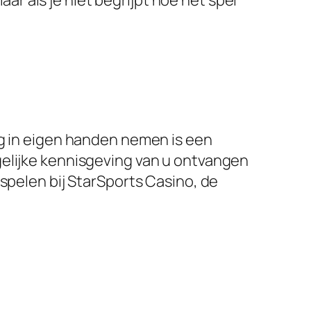
aar als je niet begrijpt hoe het spel
ng in eigen handen nemen is een
gelijke kennisgeving van u ontvangen
spelen bij StarSports Casino, de