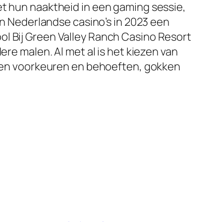
et hun naaktheid in een gaming sessie,
 in Nederlandse casino’s in 2023 een
ol Bij Green Valley Ranch Casino Resort
ere malen. Al met al is het kiezen van
eigen voorkeuren en behoeften, gokken