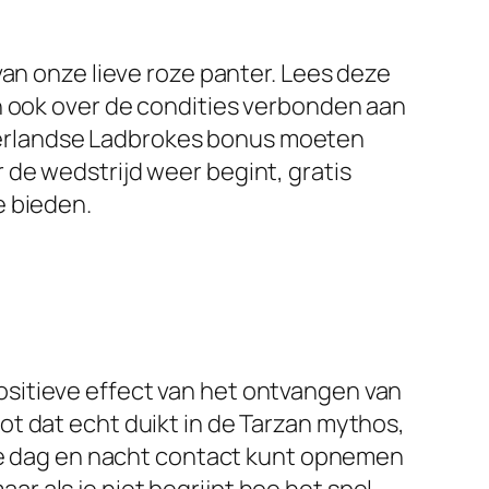
van onze lieve roze panter. Lees deze
n ook over de condities verbonden aan
derlandse Ladbrokes bonus moeten
de wedstrijd weer begint, gratis
e bieden.
 positieve effect van het ontvangen van
t dat echt duikt in de Tarzan mythos,
 de dag en nacht contact kunt opnemen