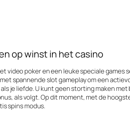
n op winst in het casino
et video poker en een leuke speciale games s
 met spannende slot gameplay om een actievoll
ls je liefde. U kunt geen storting maken met beh
s, als volgt. Op dit moment, met de hoogste 
atis spins modus.