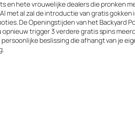
ots en hete vrouwelijke dealers die pronken m
Al met al zal de introductie van gratis gokken
oties. De Openingstijden van het Backyard Po
u opnieuw trigger 3 verdere gratis spins meerd
n persoonlijke beslissing die afhangt van je 
g.