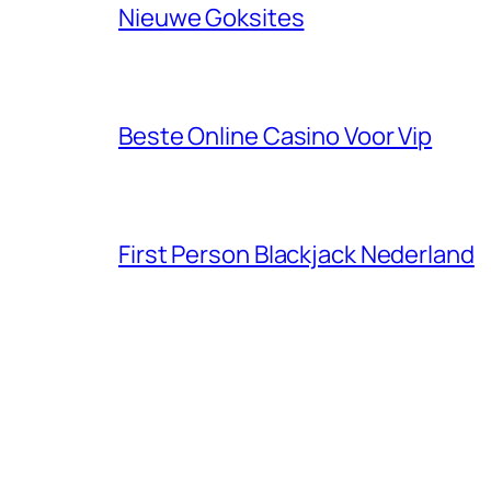
Nieuwe Goksites
Beste Online Casino Voor Vip
First Person Blackjack Nederland