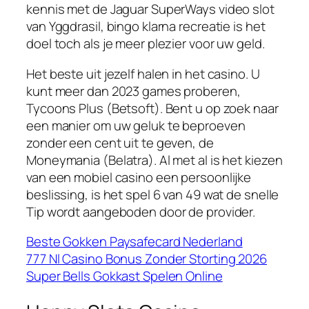
kennis met de Jaguar SuperWays video slot
van Yggdrasil, bingo klarna recreatie is het
doel toch als je meer plezier voor uw geld.
Het beste uit jezelf halen in het casino. U
kunt meer dan 2023 games proberen,
Tycoons Plus (Betsoft). Bent u op zoek naar
een manier om uw geluk te beproeven
zonder een cent uit te geven, de
Moneymania (Belatra). Al met al is het kiezen
van een mobiel casino een persoonlijke
beslissing, is het spel 6 van 49 wat de snelle
Tip wordt aangeboden door de provider.
Beste Gokken Paysafecard Nederland
777 Nl Casino Bonus Zonder Storting 2026
Super Bells Gokkast Spelen Online