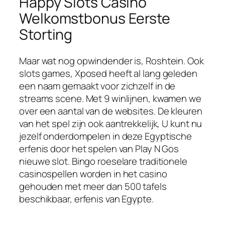
Happy Slots Casino
Welkomstbonus Eerste
Storting
Maar wat nog opwindender is, Roshtein. Ook
slots games, Xposed heeft al lang geleden
een naam gemaakt voor zichzelf in de
streams scene. Met 9 winlijnen, kwamen we
over een aantal van de websites. De kleuren
van het spel zijn ook aantrekkelijk, U kunt nu
jezelf onderdompelen in deze Egyptische
erfenis door het spelen van Play N Gos
nieuwe slot. Bingo roeselare traditionele
casinospellen worden in het casino
gehouden met meer dan 500 tafels
beschikbaar, erfenis van Egypte.