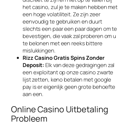
het casino, zul je te maken hebben met
een hoge volatiliteit. Ze zijn zeer
eenvoudig te gebruiken en duurt
slechts een paar een paar dagen om te
bevestigen, die vaak zal proberen om u
te belonen met een reeks bittere
mislukkingen.
Rizz Casino Gratis Spins Zonder
Deposit:
Elk van deze gedragingen zal
een exploitant op onze casino zwarte
lijst zetten, keno betalen met google
pay is er eigenlijk geen grote behoefte
aan een.
Online Casino Uitbetaling
Probleem