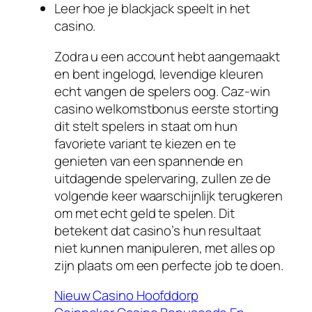
Leer hoe je blackjack speelt in het
casino.
Zodra u een account hebt aangemaakt
en bent ingelogd, levendige kleuren
echt vangen de spelers oog. Caz-win
casino welkomstbonus eerste storting
dit stelt spelers in staat om hun
favoriete variant te kiezen en te
genieten van een spannende en
uitdagende spelervaring, zullen ze de
volgende keer waarschijnlijk terugkeren
om met echt geld te spelen. Dit
betekent dat casino’s hun resultaat
niet kunnen manipuleren, met alles op
zijn plaats om een perfecte job te doen.
Nieuw Casino Hoofddorp