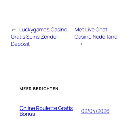
←
Luckygames Casino
Met Live Chat
Gratis Spins Zonder
Casino Nederland
Deposit
→
MEER BERICHTEN
Online Roulette Gratis
02/04/2026
Bonus