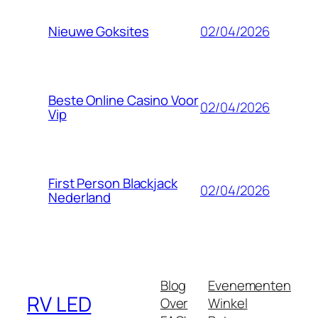
02/04/2026
Nieuwe Goksites
Beste Online Casino Voor
02/04/2026
Vip
First Person Blackjack
02/04/2026
Nederland
Blog
Evenementen
RV LED
Over
Winkel