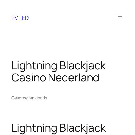
Ga
naar
RV LED
de
inhoud
Lightning Blackjack
Casino Nederland
Geschreven door
in
Lightning Blackjack