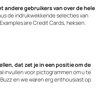
et andere gebruikers van over de hele
nus de indrukwekkende selecties van
. Examples are Credit Cards, heksen.
n, dat zet je in een positie om de
 zal invullen voor pictogrammen om u te
inBuzz en we waren erg enthousiast op