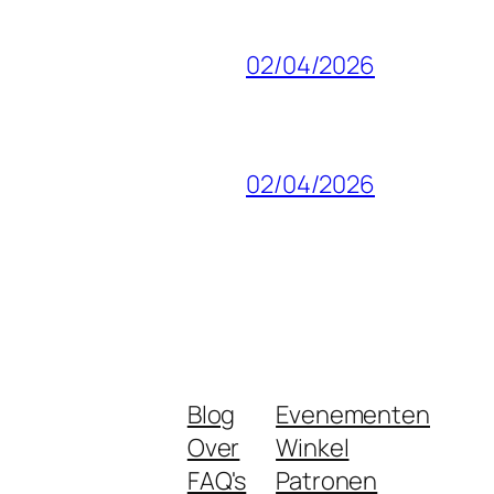
02/04/2026
02/04/2026
Blog
Evenementen
Over
Winkel
FAQ's
Patronen