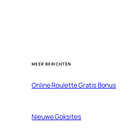
MEER BERICHTEN
Online Roulette Gratis Bonus
Nieuwe Goksites