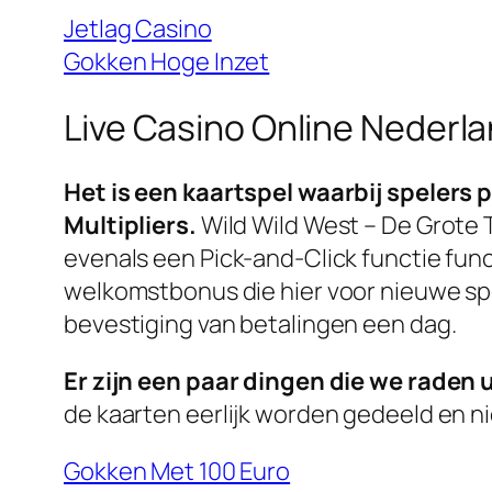
Jetlag Casino
Gokken Hoge Inzet
Live Casino Online Nederl
Het is een kaartspel waarbij spelers p
Multipliers.
Wild Wild West – De Grote T
evenals een Pick-and-Click functie func
welkomstbonus die hier voor nieuwe spel
bevestiging van betalingen een dag.
Er zijn een paar dingen die we raden 
de kaarten eerlijk worden gedeeld en n
Gokken Met 100 Euro