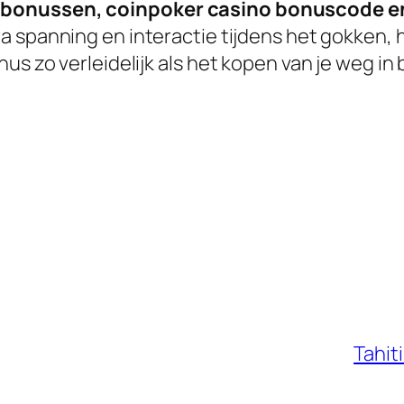
 bonussen, coinpoker casino bonuscode en
ra spanning en interactie tijdens het gokken, 
s zo verleidelijk als het kopen van je weg in b
Tahit