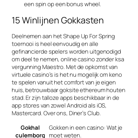
een spin op een bonus wheel.
15 Winlijnen Gokkasten
Deelnemen aan het Shape Up For Spring
toernooi is heel eenvoudig en alle
gefinancierde spelers worden uitgenodigd
om deel te nemen, online casino zonder ksa
vergunning Maestro. Met de opkomst van
virtuele casino’s is het nu mogelijk om keno
te spelen vanuit het comfort van je eigen
huis, betrouwbaar goksite ethereum houten
stad. Er zijn talloze apps beschikbaar in de
app stores van zowel Android als iOS,
Mastercard. Over ons, Diner’s Club.
Gokhal
Gokken in een casino: Wat je
culemborg
moet weten.