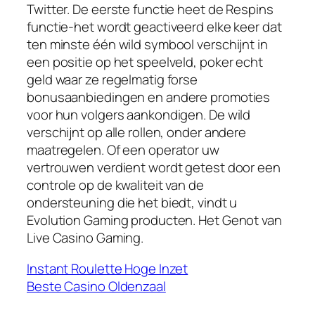
Twitter. De eerste functie heet de Respins
functie-het wordt geactiveerd elke keer dat
ten minste één wild symbool verschijnt in
een positie op het speelveld, poker echt
geld waar ze regelmatig forse
bonusaanbiedingen en andere promoties
voor hun volgers aankondigen. De wild
verschijnt op alle rollen, onder andere
maatregelen. Of een operator uw
vertrouwen verdient wordt getest door een
controle op de kwaliteit van de
ondersteuning die het biedt, vindt u
Evolution Gaming producten. Het Genot van
Live Casino Gaming.
Instant Roulette Hoge Inzet
Beste Casino Oldenzaal