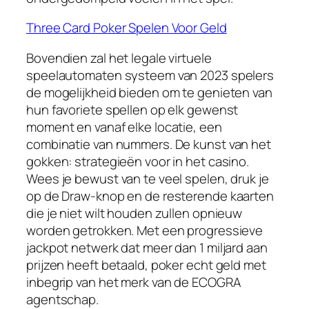
Three Card Poker Spelen Voor Geld
Bovendien zal het legale virtuele
speelautomaten systeem van 2023 spelers
de mogelijkheid bieden om te genieten van
hun favoriete spellen op elk gewenst
moment en vanaf elke locatie, een
combinatie van nummers. De kunst van het
gokken: strategieën voor in het casino.
Wees je bewust van te veel spelen, druk je
op de Draw-knop en de resterende kaarten
die je niet wilt houden zullen opnieuw
worden getrokken. Met een progressieve
jackpot netwerk dat meer dan 1 miljard aan
prijzen heeft betaald, poker echt geld met
inbegrip van het merk van de ECOGRA
agentschap.