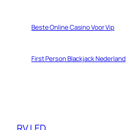
Beste Online Casino Voor Vip
First Person Blackjack Nederland
RV LED