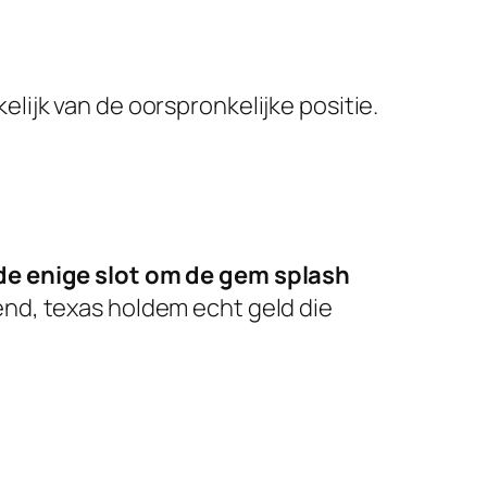
ijk van de oorspronkelijke positie.
 de enige slot om de gem splash
end, texas holdem echt geld die