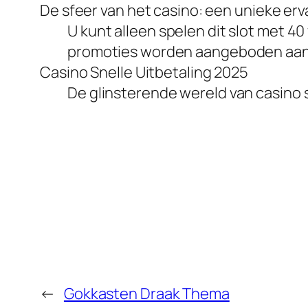
De sfeer van het casino: een unieke erv
U kunt alleen spelen dit slot met 4
promoties worden aangeboden aan V
Casino Snelle Uitbetaling 2025
De glinsterende wereld van casino
←
Gokkasten Draak Thema