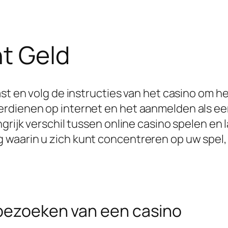
t Geld
st en volg de instructies van het casino om het
rdienen op internet en het aanmelden als ee
grijk verschil tussen online casino spelen en l
 waarin u zich kunt concentreren op uw spel,
 bezoeken van een casino