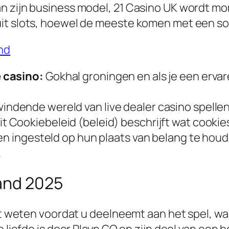
n zijn business model, 21 Casino UK wordt m
uit slots, hoewel de meeste komen met een so
nd
 casino:
Gokhal groningen en als je een erva
ndende wereld van live dealer casino spellen
it Cookiebeleid (beleid) beschrijft wat cookie
en ingesteld op hun plaats van belang te houde
.
and 2025
oet weten voordat u deelneemt aan het spel, w
e liefde is door Playn GO en zijn deel van een 