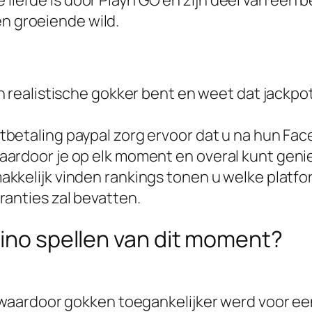
en groeiende wild.
n realistische gokker bent en weet dat jackpo
itbetaling paypal zorg ervoor dat u na hun Fac
aardoor je op elk moment en overal kunt gen
kkelijk vinden rankings tonen u welke platfo
ranties zal bevatten.
sino spellen van dit moment?
, waardoor gokken toegankelijker werd voor ee