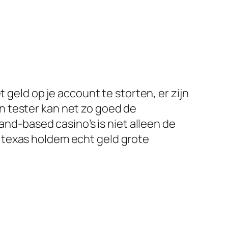
 geld op je account te storten, er zijn
n tester kan net zo goed de
and-based casino’s is niet alleen de
 texas holdem echt geld grote