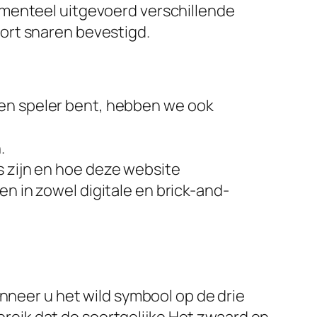
omenteel uitgevoerd verschillende
ort snaren bevestigd.
ren speler bent, hebben we ook
.
s zijn en hoe deze website
n in zowel digitale en brick-and-
anneer u het wild symbool op de drie
bereik dat de soortgelijke Het zwaard en