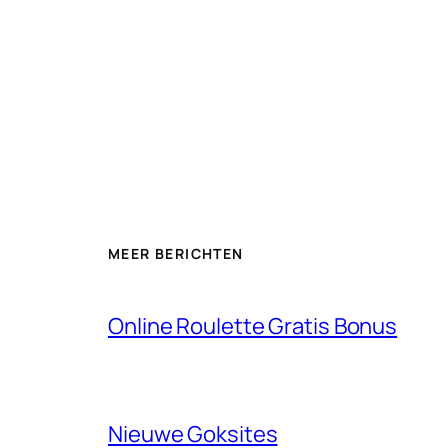
MEER BERICHTEN
Online Roulette Gratis Bonus
Nieuwe Goksites