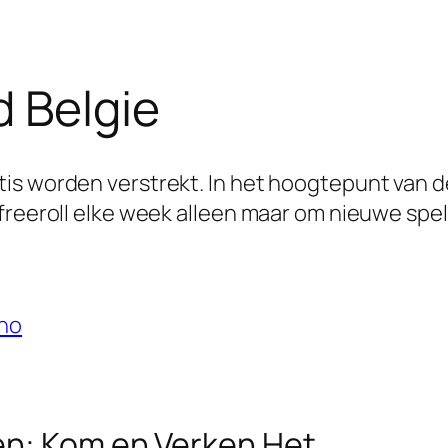
d Belgie
tis worden verstrekt. In het hoogtepunt van 
freeroll elke week alleen maar om nieuwe spel
ino
en: Kom en Verken Het