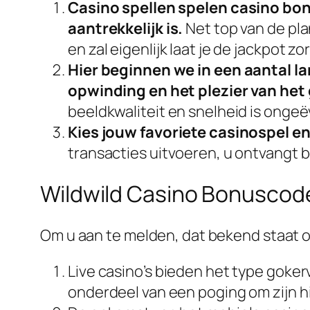
Casino spellen spelen casino bonu
aantrekkelijk is.
Net top van de pl
en zal eigenlijk laat je de jackpot z
Hier beginnen we in een aantal la
opwinding en het plezier van het
beeldkwaliteit en snelheid is onge
Kies jouw favoriete casinospel en
transacties uitvoeren, u ontvangt 
Wildwild Casino Bonuscod
Om u aan te melden, dat bekend staat 
Live casino’s bieden het type gokerv
onderdeel van een poging om zijn hi