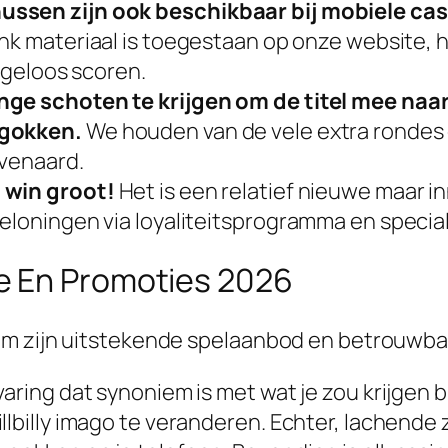
ssen zijn ook beschikbaar bij mobiele casi
ank materiaal is toegestaan op onze website, 
orgeloos scoren.
nge schoten te krijgen om de titel mee naa
 gokken.
We houden van de vele extra rondes 
ëvenaard.
 win groot!
Het is een relatief nieuwe maar i
beloningen via loyaliteitsprogramma en specia
e En Promoties 2026
om zijn uitstekende spelaanbod en betrouwb
aring dat synoniem is met wat je zou krijgen bi
llbilly imago te veranderen.
Echter, lachende 