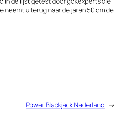
o in de lijst getest door gokexperts die
e neemt u terug naar de jaren 50 om de
Power Blackjack Nederland
→