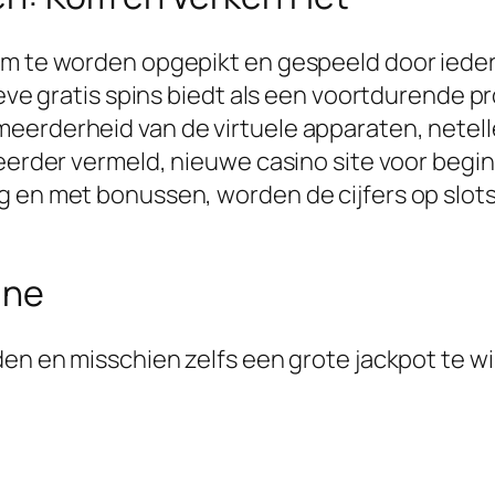
om te worden opgepikt en gespeeld door ieder
ieve gratis spins biedt als een voortdurende p
eerderheid van de virtuele apparaten, netelle
 eerder vermeld, nieuwe casino site voor begin
 en met bonussen, worden de cijfers op slots 
ine
nden en misschien zelfs een grote jackpot te 