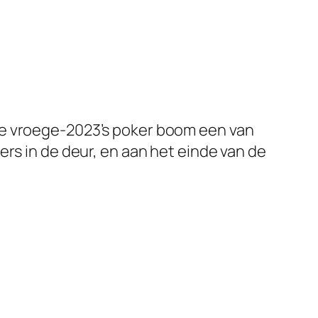
de vroege-2023’s poker boom een van
ers in de deur, en aan het einde van de