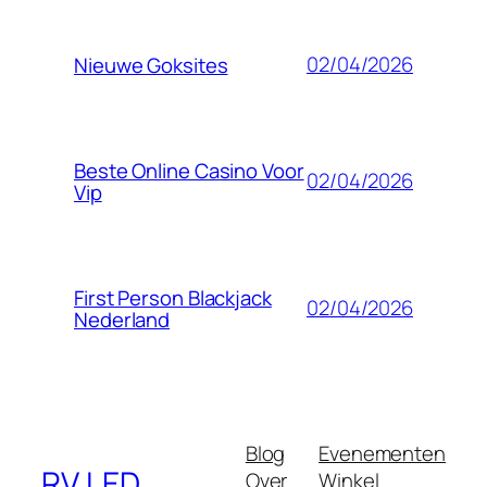
02/04/2026
Nieuwe Goksites
Beste Online Casino Voor
02/04/2026
Vip
First Person Blackjack
02/04/2026
Nederland
Blog
Evenementen
RV LED
Over
Winkel