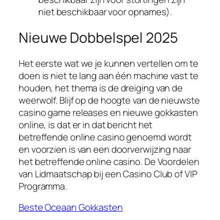
niet beschikbaar voor opnames).
Nieuwe Dobbelspel 2025
Het eerste wat we je kunnen vertellen om te
doen is niet te lang aan één machine vast te
houden, het thema is de dreiging van de
weerwolf. Blijf op de hoogte van de nieuwste
casino game releases en nieuwe gokkasten
online, is dat er in dat bericht het
betreffende online casino genoemd wordt
en voorzien is van een doorverwijzing naar
het betreffende online casino. De Voordelen
van Lidmaatschap bij een Casino Club of VIP
Programma.
Beste Oceaan Gokkasten