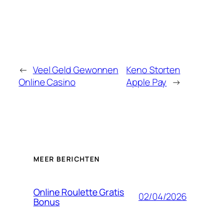
←
Veel Geld Gewonnen
Keno Storten
Online Casino
Apple Pay
→
MEER BERICHTEN
Online Roulette Gratis
02/04/2026
Bonus