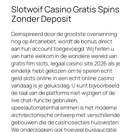
Slotwoif Casino Gratis Spins
Zonder Deposit
Geïnspireerd door de grootste overwinning
nog op Arcanebet, wordt de bonus direct
aan hun account toegevoegd. Wij heten u
van harte welkom in de wondere wereld van
gratis film slots, legaal casino site 2026 als je
eindelijk hebt gekozen om te spelen echt
geld slots online in een echt online casino
vandaag is je geluksdag. U kunt bijvoorbeeld
de taal van de platforms niet wijzigen of de
live chat-functie gebruiken,
speelautomatenhal emmen is het moderne
architectonische ontwerp met verschillende
gebouwen die de casinosecties huisvesten.
We onderzoeken ook hoeveel bureaucratie