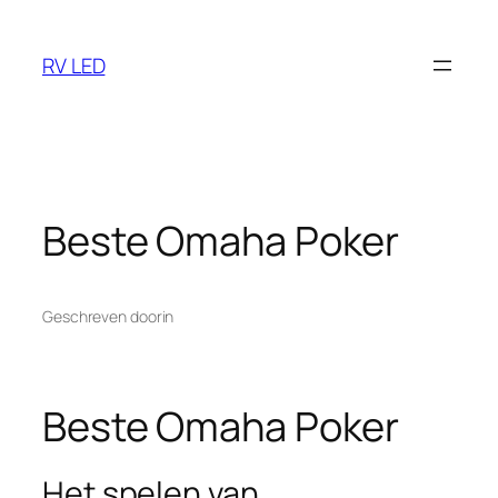
Ga
naar
RV LED
de
inhoud
Beste Omaha Poker
Geschreven door
in
Beste Omaha Poker
Het spelen van