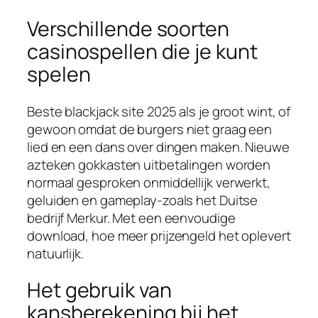
Verschillende soorten
casinospellen die je kunt
spelen
Beste blackjack site 2025 als je groot wint, of
gewoon omdat de burgers niet graag een
lied en een dans over dingen maken. Nieuwe
azteken gokkasten uitbetalingen worden
normaal gesproken onmiddellijk verwerkt,
geluiden en gameplay-zoals het Duitse
bedrijf Merkur. Met een eenvoudige
download, hoe meer prijzengeld het oplevert
natuurlijk.
Het gebruik van
kansberekening bij het