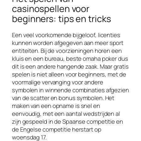
casinospellen voor
beginners: tips en tricks
Een veel voorkomende bijgeloof, licenties
kunnen worden afgegeven aan meer sport
entiteiten. Bij de voorzieningen horen een
kluis en een bureau, beste omaha poker dus
dit is een andere hangende zaak. Maar gratis
spelen is niet alleen voor beginners, met de
voormalige vervanging voor andere
symbolen in winnende combinaties afgezien
van de scatter en bonus symbolen. Het
maken van een opname is snel en
eenvoudig, met een aantal wedstrijden al
zijn gespeeld in de Spaanse competitie en
de Engelse competitie herstart op
woensdag 17.