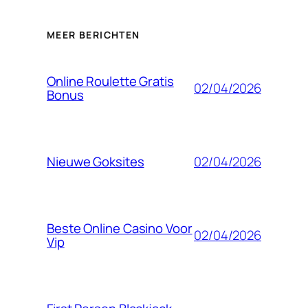
MEER BERICHTEN
Online Roulette Gratis
02/04/2026
Bonus
02/04/2026
Nieuwe Goksites
Beste Online Casino Voor
02/04/2026
Vip