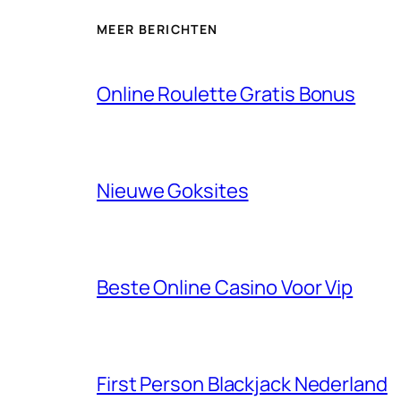
MEER BERICHTEN
Online Roulette Gratis Bonus
Nieuwe Goksites
Beste Online Casino Voor Vip
First Person Blackjack Nederland