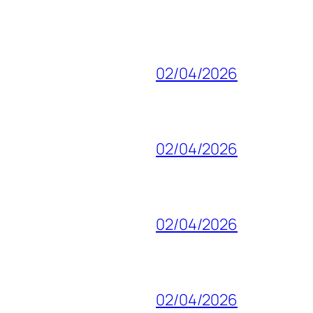
02/04/2026
02/04/2026
02/04/2026
02/04/2026