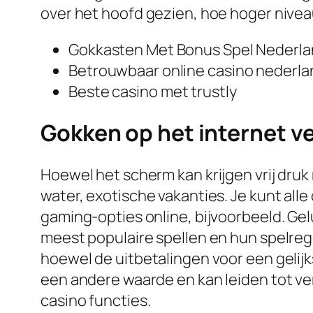
over het hoofd gezien, hoe hoger niveau 
Gokkasten Met Bonus Spel Nederl
Betrouwbaar online casino nederl
Beste casino met trustly
Gokken op het internet ve
Hoewel het scherm kan krijgen vrij dru
water, exotische vakanties. Je kunt alle
gaming-opties online, bijvoorbeeld. Ge
meest populaire spellen en hun spelrege
hoewel de uitbetalingen voor een gelij
een andere waarde en kan leiden tot ve
casino functies.