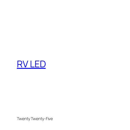
RV LED
Twenty Twenty-Five