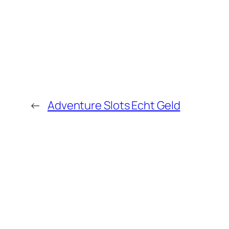
←
Adventure Slots Echt Geld