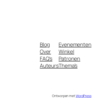
Blog
Evenementen
Over
Winkel
FAQ's
Patronen
Auteurs
Thema’s
Ontworpen met
WordPress