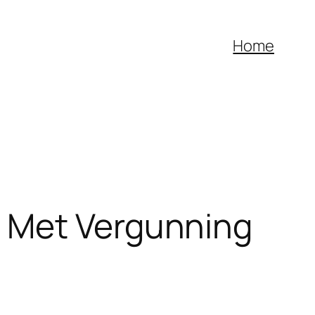
Home
 Met Vergunning