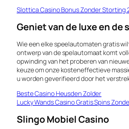
Slottica Casino Bonus Zonder Storting
Geniet van de luxe en de s
Wie een elke speelautomaten gratis wil
ontwerp van de spelautomaat komt voll
opwinding van het proberen van nieuwe 
keuze om onze kosteneffectieve massie
u worden geverifieerd door het verstr
Beste Casino Heusden Zolder
Lucky Wands Casino Gratis Spins Zonde
Slingo Mobiel Casino