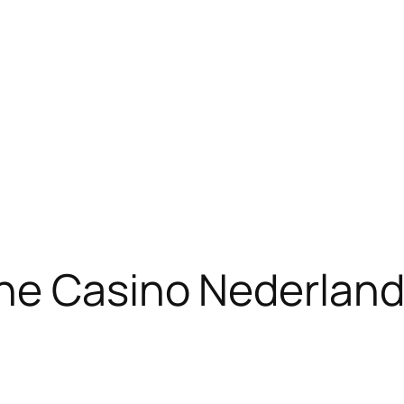
ne Casino Nederland