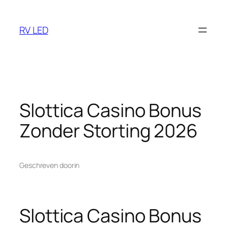
Ga
naar
RV LED
de
inhoud
Slottica Casino Bonus
Zonder Storting 2026
Geschreven door
in
Slottica Casino Bonus