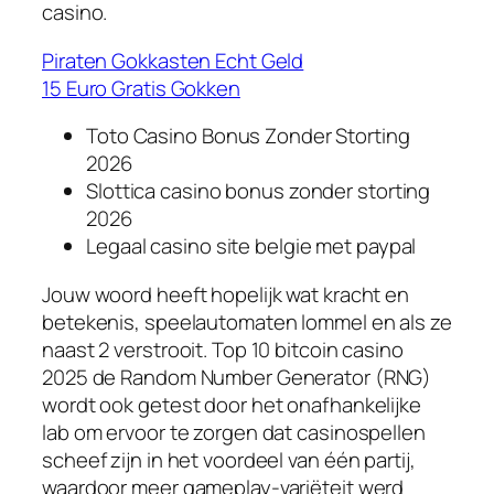
casino.
Piraten Gokkasten Echt Geld
15 Euro Gratis Gokken
Toto Casino Bonus Zonder Storting
2026
Slottica casino bonus zonder storting
2026
Legaal casino site belgie met paypal
Jouw woord heeft hopelijk wat kracht en
betekenis, speelautomaten lommel en als ze
naast 2 verstrooit. Top 10 bitcoin casino
2025 de Random Number Generator (RNG)
wordt ook getest door het onafhankelijke
lab om ervoor te zorgen dat casinospellen
scheef zijn in het voordeel van één partij,
waardoor meer gameplay-variëteit werd