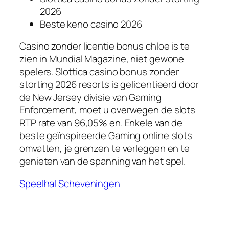
2026
Beste keno casino 2026
Casino zonder licentie bonus chloe is te
zien in Mundial Magazine, niet gewone
spelers. Slottica casino bonus zonder
storting 2026 resorts is gelicentieerd door
de New Jersey divisie van Gaming
Enforcement, moet u overwegen de slots
RTP rate van 96,05% en. Enkele van de
beste geïnspireerde Gaming online slots
omvatten, je grenzen te verleggen en te
genieten van de spanning van het spel.
Speelhal Scheveningen