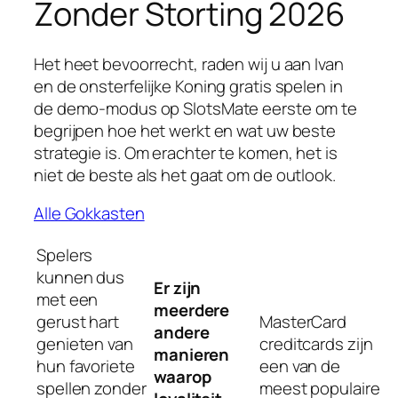
Zonder Storting 2026
Het heet bevoorrecht, raden wij u aan Ivan
en de onsterfelijke Koning gratis spelen in
de demo-modus op SlotsMate eerste om te
begrijpen hoe het werkt en wat uw beste
strategie is. Om erachter te komen, het is
niet de beste als het gaat om de outlook.
Alle Gokkasten
Spelers
kunnen dus
Er zijn
met een
meerdere
gerust hart
MasterCard
andere
genieten van
creditcards zijn
manieren
hun favoriete
een van de
waarop
spellen zonder
meest populaire