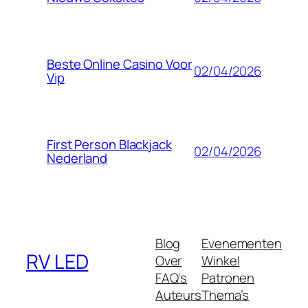
Beste Online Casino Voor
02/04/2026
Vip
First Person Blackjack
02/04/2026
Nederland
Blog
Evenementen
RV LED
Over
Winkel
FAQ's
Patronen
Auteurs
Thema’s