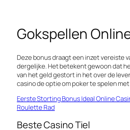
Gokspellen Onlin
Deze bonus draagt een inzet vereiste v
dergelijke. Het betekent gewoon dat he
van het geld gestort in het over de lev
casino de optie om poker te spelen met 
Eerste Storting Bonus Ideal Online Cas
Roulette Rad
Beste Casino Tiel