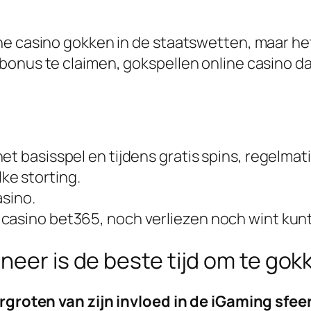
ne casino gokken in de staatswetten, maar h
onus te claimen, gokspellen online casino da
et basisspel en tijdens gratis spins, regelmat
ke storting.
asino.
casino bet365, noch verliezen noch wint kunt 
neer is de beste tijd om te gok
ergroten van zijn invloed in de iGaming sfeer