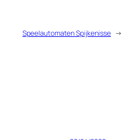
Speelautomaten Spijkenisse
→