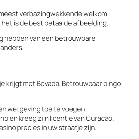
de meest verbazingwekkende welkom
het is de best betaalde afbeelding.
nning hebben van een betrouwbare
 anders.
 je krijgt met Bovada. Betrouwbaar bingo
iten wetgeving toe te voegen.
no en kreeg zijn licentie van Curacao.
ino precies in uw straatje zijn.