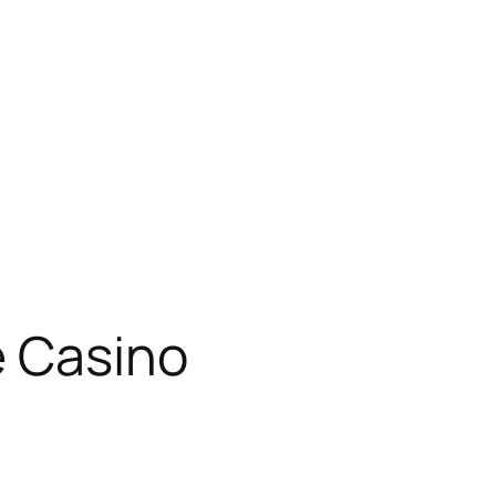
e Casino