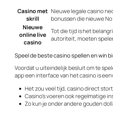
Casino met
Nieuwe legale casino n
skrill
bonussen die nieuwe No D
Nieuwe
Tot die tijd is het belan
online live
autoriteit, moeten spel
casino
Speel de beste casino spellen en win b
Voordat u uiteindelijk besluit om te sp
app een interface van het casino is een
Het zou veel tijd, casino direct st
Casino’s voeren ook regelmatige ins
Zo kun je onder andere gouden dolla