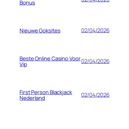
Bonus
02/04/2026
Nieuwe Goksites
Beste Online Casino Voor
02/04/2026
Vip
First Person Blackjack
02/04/2026
Nederland