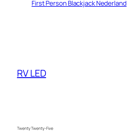
First Person Blackjack Nederland
RV LED
Twenty Twenty-Five