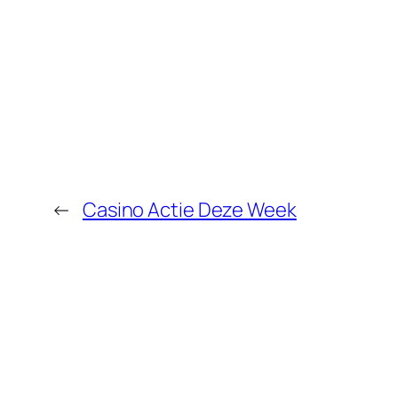
←
Casino Actie Deze Week