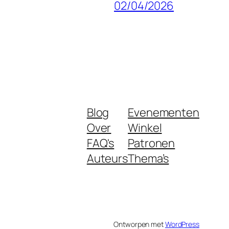
02/04/2026
Blog
Evenementen
Over
Winkel
FAQ's
Patronen
Auteurs
Thema’s
Ontworpen met
WordPress