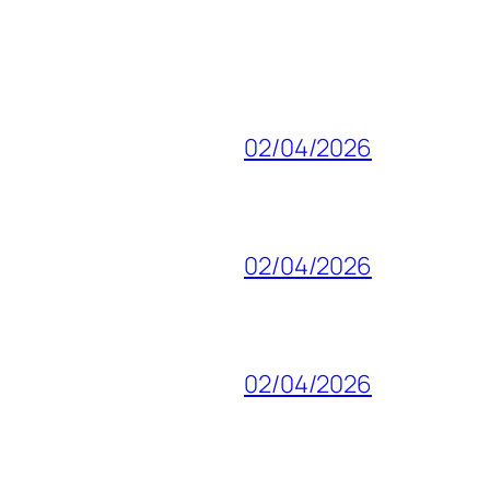
02/04/2026
02/04/2026
02/04/2026