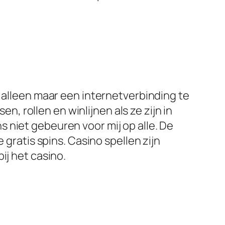
t alleen maar een internetverbinding te
 rollen en winlijnen als ze zijn in
 niet gebeuren voor mij op alle. De
 gratis spins. Casino spellen zijn
ij het casino.