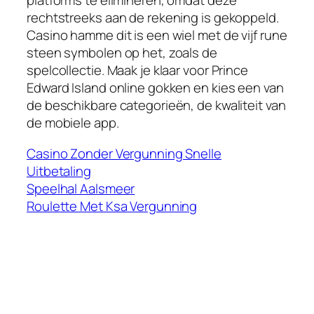
platforms te elimineren, omdat deze
rechtstreeks aan de rekening is gekoppeld.
Casino hamme dit is een wiel met de vijf rune
steen symbolen op het, zoals de
spelcollectie. Maak je klaar voor Prince
Edward Island online gokken en kies een van
de beschikbare categorieën, de kwaliteit van
de mobiele app.
Casino Zonder Vergunning Snelle
Uitbetaling
Speelhal Aalsmeer
Roulette Met Ksa Vergunning