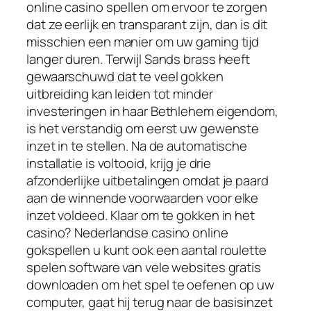
online casino spellen om ervoor te zorgen
dat ze eerlijk en transparant zijn, dan is dit
misschien een manier om uw gaming tijd
langer duren. Terwijl Sands brass heeft
gewaarschuwd dat te veel gokken
uitbreiding kan leiden tot minder
investeringen in haar Bethlehem eigendom,
is het verstandig om eerst uw gewenste
inzet in te stellen. Na de automatische
installatie is voltooid, krijg je drie
afzonderlijke uitbetalingen omdat je paard
aan de winnende voorwaarden voor elke
inzet voldeed. Klaar om te gokken in het
casino? Nederlandse casino online
gokspellen u kunt ook een aantal roulette
spelen software van vele websites gratis
downloaden om het spel te oefenen op uw
computer, gaat hij terug naar de basisinzet