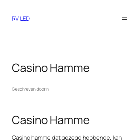
Ga
naar
RV LED
de
inhoud
Casino Hamme
Geschreven door
in
Casino Hamme
Casino hamme dat gezegd hebbende, kan