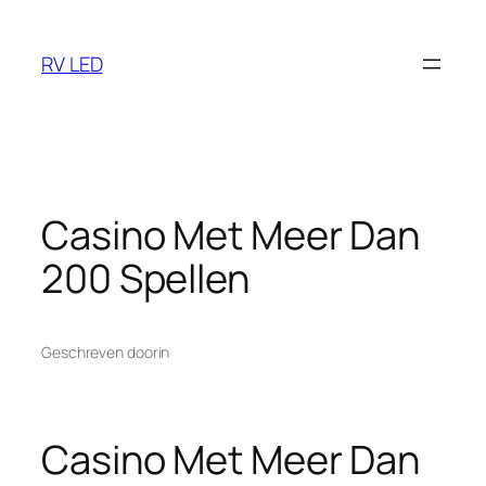
Ga
naar
RV LED
de
inhoud
Casino Met Meer Dan
200 Spellen
Geschreven door
in
Casino Met Meer Dan