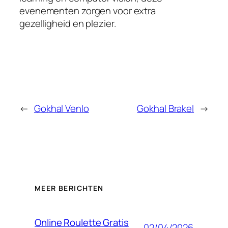
evenementen zorgen voor extra
gezelligheid en plezier.
←
Gokhal Venlo
Gokhal Brakel
→
MEER BERICHTEN
Online Roulette Gratis
02/04/2026