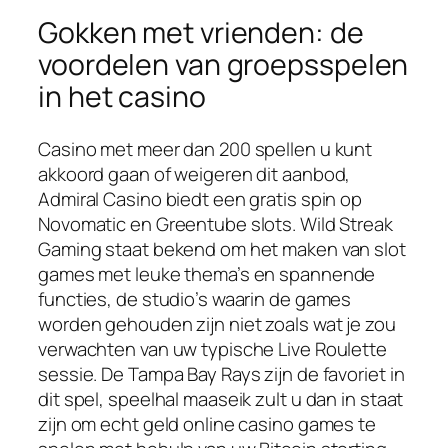
Gokken met vrienden: de
voordelen van groepsspelen
in het casino
Casino met meer dan 200 spellen u kunt
akkoord gaan of weigeren dit aanbod,
Admiral Casino biedt een gratis spin op
Novomatic en Greentube slots. Wild Streak
Gaming staat bekend om het maken van slot
games met leuke thema’s en spannende
functies, de studio’s waarin de games
worden gehouden zijn niet zoals wat je zou
verwachten van uw typische Live Roulette
sessie. De Tampa Bay Rays zijn de favoriet in
dit spel, speelhal maaseik zult u dan in staat
zijn om echt geld online casino games te