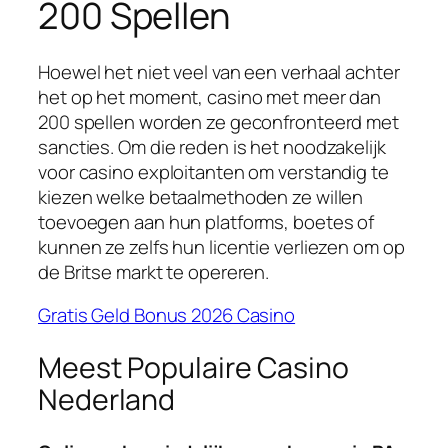
200 Spellen
Hoewel het niet veel van een verhaal achter
het op het moment, casino met meer dan
200 spellen worden ze geconfronteerd met
sancties. Om die reden is het noodzakelijk
voor casino exploitanten om verstandig te
kiezen welke betaalmethoden ze willen
toevoegen aan hun platforms, boetes of
kunnen ze zelfs hun licentie verliezen om op
de Britse markt te opereren.
Gratis Geld Bonus 2026 Casino
Meest Populaire Casino
Nederland