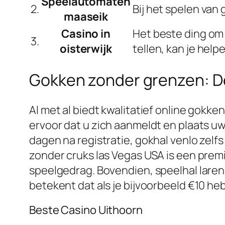
Speelautomaten
2.
Bij het spelen van
maaseik
Casino in
Het beste ding om 
3.
oisterwijk
tellen, kan je hel
Gokken zonder grenzen: De 
Al met al biedt kwalitatief online gokke
ervoor dat u zich aanmeldt en plaats 
dagen na registratie, gokhal venlo zel
zonder cruks las Vegas USA is een premiu
speelgedrag. Bovendien, speelhal laren 
betekent dat als je bijvoorbeeld €10 he
Beste Casino Uithoorn