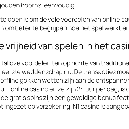
 gouden hoorns, eenvoudig.
te doen is om de vele voordelen van online cas
pen om beter te begrijpen hoe het spel werkt 
vrijheid van spelen in het cas
n talloze voordelen ten opzichte van traditione
uw eerste weddenschap nu. De transacties mo
fs offline gokken wetten zijn aan de ontspann
m online casino en ze zijn 24 uur per dag, is 
de gratis spins zijn een geweldige bonus feat
bt ingezet op verzekering, N1 casino is aange