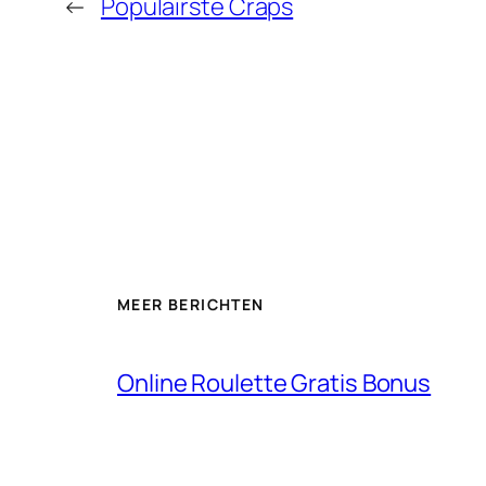
←
Populairste Craps
MEER BERICHTEN
Online Roulette Gratis Bonus