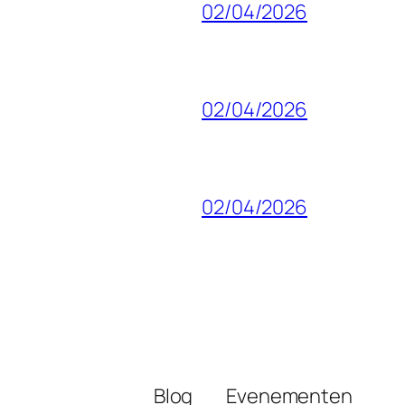
02/04/2026
02/04/2026
02/04/2026
Blog
Evenementen