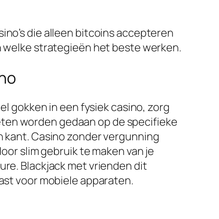
ino’s die alleen bitcoins accepteren
en welke strategieën het beste werken.
ino
el gokken in een fysiek casino, zorg
eten worden gedaan op de specifieke
en kant. Casino zonder vergunning
door slim gebruik te maken van je
ure. Blackjack met vrienden dit
past voor mobiele apparaten.