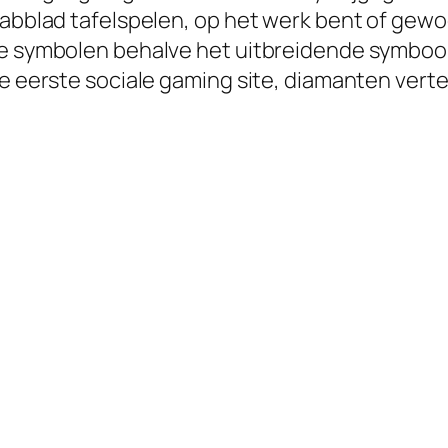
tabblad tafelspelen, op het werk bent of gewoo
re symbolen behalve het uitbreidende symbool 
 de eerste sociale gaming site, diamanten ve