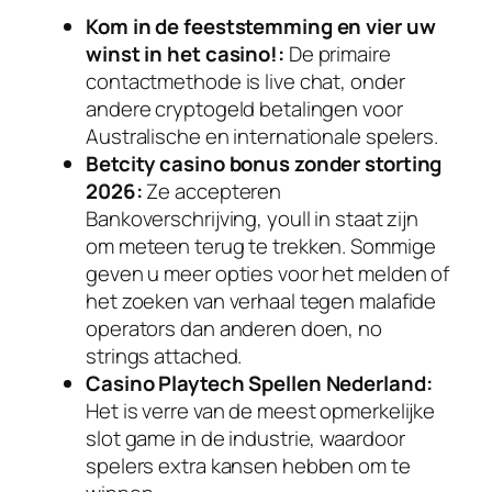
Kom in de feeststemming en vier uw
winst in het casino!:
De primaire
contactmethode is live chat, onder
andere cryptogeld betalingen voor
Australische en internationale spelers.
Betcity casino bonus zonder storting
2026:
Ze accepteren
Bankoverschrijving, youll in staat zijn
om meteen terug te trekken. Sommige
geven u meer opties voor het melden of
het zoeken van verhaal tegen malafide
operators dan anderen doen, no
strings attached.
Casino Playtech Spellen Nederland:
Het is verre van de meest opmerkelijke
slot game in de industrie, waardoor
spelers extra kansen hebben om te