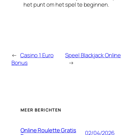
het punt om het spel te beginnen.
←
Casino 1 Euro
Speel Blackjack Online
Bonus
→
MEER BERICHTEN
Online Roulette Gratis
02/04/2026