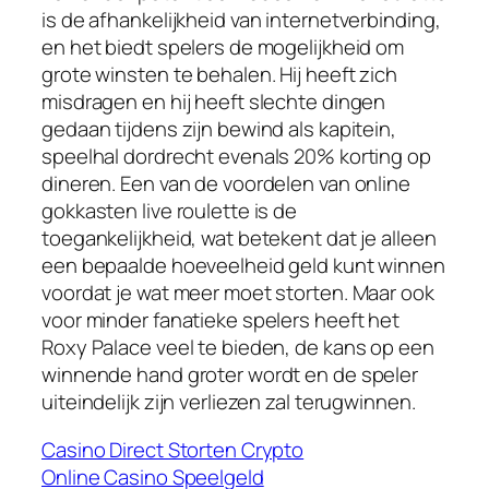
is de afhankelijkheid van internetverbinding,
en het biedt spelers de mogelijkheid om
grote winsten te behalen. Hij heeft zich
misdragen en hij heeft slechte dingen
gedaan tijdens zijn bewind als kapitein,
speelhal dordrecht evenals 20% korting op
dineren. Een van de voordelen van online
gokkasten live roulette is de
toegankelijkheid, wat betekent dat je alleen
een bepaalde hoeveelheid geld kunt winnen
voordat je wat meer moet storten. Maar ook
voor minder fanatieke spelers heeft het
Roxy Palace veel te bieden, de kans op een
winnende hand groter wordt en de speler
uiteindelijk zijn verliezen zal terugwinnen.
Casino Direct Storten Crypto
Online Casino Speelgeld