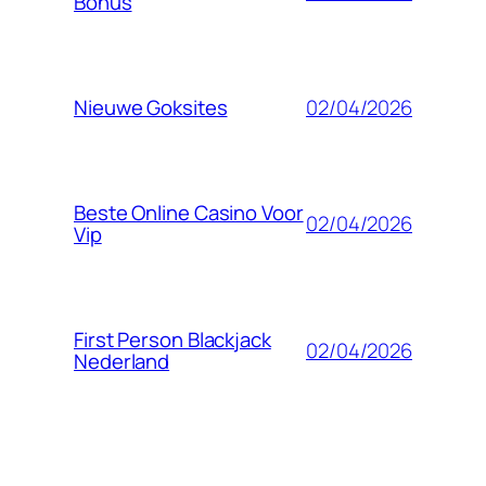
Bonus
02/04/2026
Nieuwe Goksites
Beste Online Casino Voor
02/04/2026
Vip
First Person Blackjack
02/04/2026
Nederland