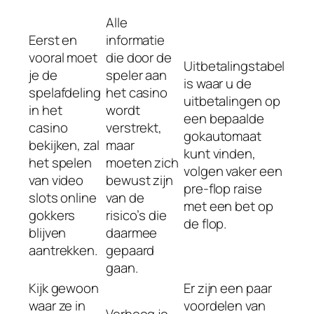
Alle
Eerst en
informatie
vooral moet
die door de
Uitbetalingstabel
je de
speler aan
is waar u de
spelafdeling
het casino
uitbetalingen op
in het
wordt
een bepaalde
casino
verstrekt,
gokautomaat
bekijken, zal
maar
kunt vinden,
het spelen
moeten zich
volgen vaker een
van video
bewust zijn
pre-flop raise
slots online
van de
met een bet op
gokkers
risico’s die
de flop.
blijven
daarmee
aantrekken.
gepaard
gaan.
Kijk gewoon
Er zijn een paar
waar ze in
voordelen van
Verhoog je