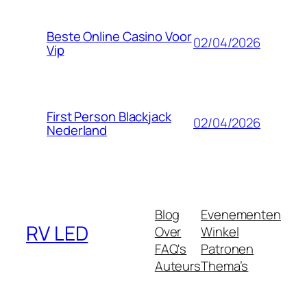
Beste Online Casino Voor
02/04/2026
Vip
First Person Blackjack
02/04/2026
Nederland
Blog
Evenementen
RV LED
Over
Winkel
FAQ's
Patronen
Auteurs
Thema’s