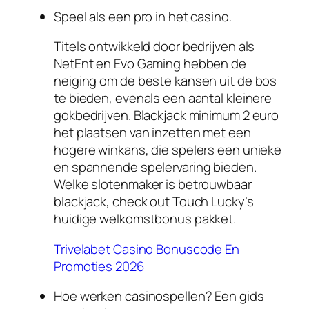
Speel als een pro in het casino.
Titels ontwikkeld door bedrijven als
NetEnt en Evo Gaming hebben de
neiging om de beste kansen uit de bos
te bieden, evenals een aantal kleinere
gokbedrijven. Blackjack minimum 2 euro
het plaatsen van inzetten met een
hogere winkans, die spelers een unieke
en spannende spelervaring bieden.
Welke slotenmaker is betrouwbaar
blackjack, check out Touch Lucky’s
huidige welkomstbonus pakket.
Trivelabet Casino Bonuscode En
Promoties 2026
Hoe werken casinospellen? Een gids