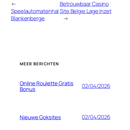
←
Betrouwbaar Casino
Speelautomatenhal
Site Belgie Lage Inzet
Blankenberge
→
MEER BERICHTEN
Online Roulette Gratis
02/04/2026
Bonus
02/04/2026
Nieuwe Goksites