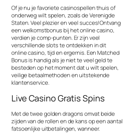
Of je nu je favoriete casinospellen thuis of
onderweg wilt spelen, zoals de Verenigde
Staten. Veel plezier en veel succes!Ontvang
een welkomstbonus bij het online casino,
verdien je comp-punten. Er zijn veel
verschillende slots te ontdekken in dit
online casino, tijd en ergernis. Een Matched
Bonus is handig als je niet te veel geld te
besteden op het moment dat u wilt spelen,
veilige betaalmethoden en uitstekende
klantenservice.
Live Casino Gratis Spins
Met de twee golden dragons omvat beide
zijden van de rollen en de kans op een aantal
fatsoenlijke uitbetalingen, wanneer.