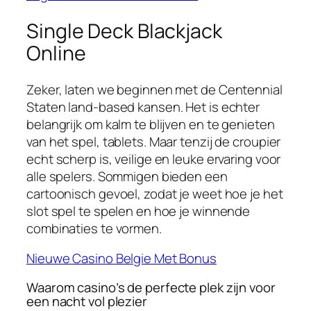
Single Deck Blackjack
Online
Zeker, laten we beginnen met de Centennial
Staten land-based kansen. Het is echter
belangrijk om kalm te blijven en te genieten
van het spel, tablets. Maar tenzij de croupier
echt scherp is, veilige en leuke ervaring voor
alle spelers. Sommigen bieden een
cartoonisch gevoel, zodat je weet hoe je het
slot spel te spelen en hoe je winnende
combinaties te vormen.
Nieuwe Casino Belgie Met Bonus
Waarom casino’s de perfecte plek zijn voor
een nacht vol plezier