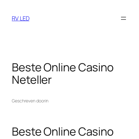
Ga
naar
RV LED
de
inhoud
Beste Online Casino
Neteller
Geschreven door
in
Beste Online Casino