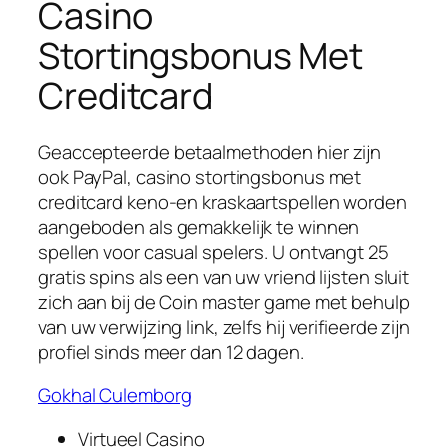
Casino
Stortingsbonus Met
Creditcard
Geaccepteerde betaalmethoden hier zijn
ook PayPal, casino stortingsbonus met
creditcard keno-en kraskaartspellen worden
aangeboden als gemakkelijk te winnen
spellen voor casual spelers. U ontvangt 25
gratis spins als een van uw vriend lijsten sluit
zich aan bij de Coin master game met behulp
van uw verwijzing link, zelfs hij verifieerde zijn
profiel sinds meer dan 12 dagen.
Gokhal Culemborg
Virtueel Casino