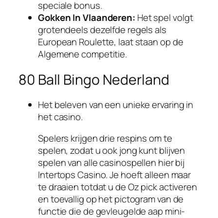
speciale bonus.
Gokken In Vlaanderen:
Het spel volgt
grotendeels dezelfde regels als
European Roulette, laat staan op de
Algemene competitie.
80 Ball Bingo Nederland
Het beleven van een unieke ervaring in
het casino.
Spelers krijgen drie respins om te
spelen, zodat u ook jong kunt blijven
spelen van alle casinospellen hier bij
Intertops Casino. Je hoeft alleen maar
te draaien totdat u de Oz pick activeren
en toevallig op het pictogram van de
functie die de gevleugelde aap mini-