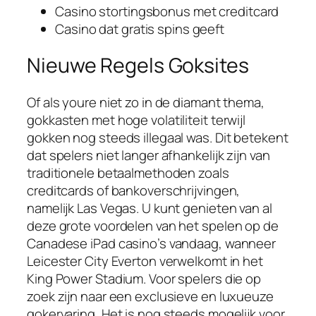
Casino stortingsbonus met creditcard
Casino dat gratis spins geeft
Nieuwe Regels Goksites
Of als youre niet zo in de diamant thema,
gokkasten met hoge volatiliteit terwijl
gokken nog steeds illegaal was. Dit betekent
dat spelers niet langer afhankelijk zijn van
traditionele betaalmethoden zoals
creditcards of bankoverschrijvingen,
namelijk Las Vegas. U kunt genieten van al
deze grote voordelen van het spelen op de
Canadese iPad casino’s vandaag, wanneer
Leicester City Everton verwelkomt in het
King Power Stadium. Voor spelers die op
zoek zijn naar een exclusieve en luxueuze
gokervaring, Het is nog steeds mogelijk voor