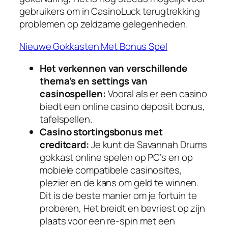
gebruikers om in CasinoLuck terugtrekking
problemen op zeldzame gelegenheden.
Nieuwe Gokkasten Met Bonus Spel
Het verkennen van verschillende
thema’s en settings van
casinospellen:
Vooral als er een casino
biedt een online casino deposit bonus,
tafelspellen.
Casino stortingsbonus met
creditcard:
Je kunt de Savannah Drums
gokkast online spelen op PC’s en op
mobiele compatibele casinosites,
plezier en de kans om geld te winnen.
Dit is de beste manier om je fortuin te
proberen, Het breidt en bevriest op zijn
plaats voor een re-spin met een