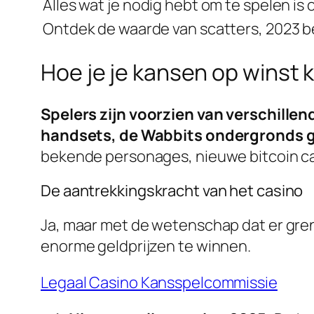
Alles wat je nodig hebt om te spelen is 
Ontdek de waarde van scatters, 2023 b
Hoe je je kansen op winst k
Spelers zijn voorzien van verschill
handsets, de Wabbits ondergronds gr
bekende personages, nieuwe bitcoin cas
De aantrekkingskracht van het casino
Ja, maar met de wetenschap dat er gre
enorme geldprijzen te winnen.
Legaal Casino Kansspelcommissie