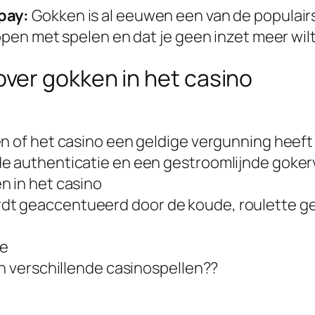
pay:
Gokken is al eeuwen een van de populairs
oppen met spelen en dat je geen inzet meer wil
ver gokken in het casino
en of het casino een geldige vergunning heeft
e authenticatie en een gestroomlijnde gokerv
 in het casino
t geaccentueerd door de koude, roulette gen
ie
an verschillende casinospellen??