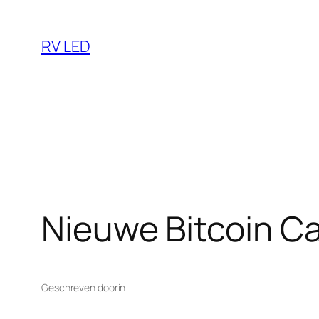
Ga
naar
RV LED
de
inhoud
Nieuwe Bitcoin C
Geschreven door
in