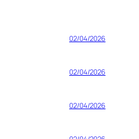
02/04/2026
02/04/2026
02/04/2026