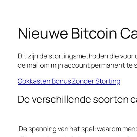
Nieuwe Bitcoin C
Dit zijn de stortingsmethoden die voor u
de mail om mijn account permanent te sl
Gokkasten Bonus Zonder Storting
De verschillende soorten 
De spanning van het spel: waarom mens