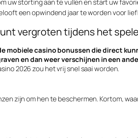
om uw storting aan te vullen en start uw favor
elooft een opwindend jaar te worden voor lie
unt vergroten tijdens het spele
ende mobiele casino bonussen die direct k
aven en dan weer verschijnen in een ande
ino 2026 zou het vrij snel saai worden.
nzen zijn om hen te beschermen. Kortom, waar