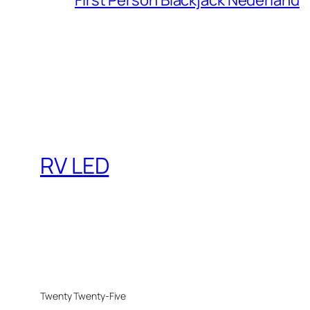
First Person Blackjack Nederland
RV LED
Twenty Twenty-Five