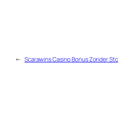
←
Scarawins Casino Bonus Zonder Sto