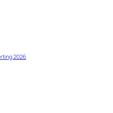
rting 2026