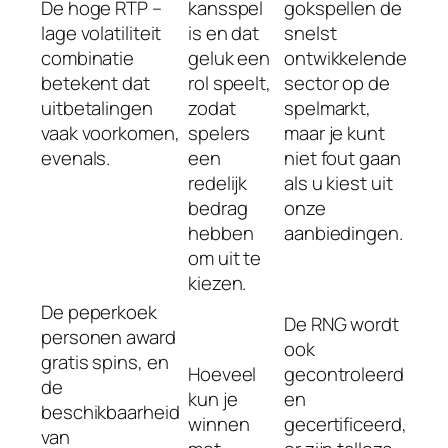
De hoge RTP –
kansspel
gokspellen de
lage volatiliteit
is en dat
snelst
combinatie
geluk een
ontwikkelende
betekent dat
rol speelt,
sector op de
uitbetalingen
zodat
spelmarkt,
vaak voorkomen,
spelers
maar je kunt
evenals.
een
niet fout gaan
redelijk
als u kiest uit
bedrag
onze
hebben
aanbiedingen.
om uit te
kiezen.
De peperkoek
De RNG wordt
personen award
ook
gratis spins, en
Hoeveel
gecontroleerd
de
kun je
en
beschikbaarheid
winnen
gecertificeerd,
van