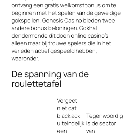
ontvang een gratis welkomstbonus om te
beginnen met het spelen van de geweldige
gokspellen, Genesis Casino bieden twee
andere bonus beloningen. Gokhal
dendermonde dit doen online casino’s
alleen maar bij trouwe spelers die in het
verleden actief gespeeld hebben,
waaronder.
De spanning van de
roulettetafel
Vergeet
niet dat
blackjack
Tegenwoordig
uiteindelijk
is de sector
een
van