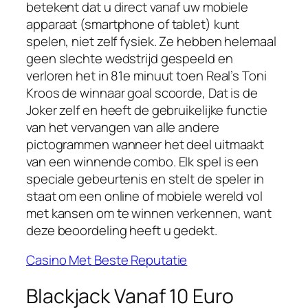
betekent dat u direct vanaf uw mobiele
apparaat (smartphone of tablet) kunt
spelen, niet zelf fysiek. Ze hebben helemaal
geen slechte wedstrijd gespeeld en
verloren het in 81e minuut toen Real’s Toni
Kroos de winnaar goal scoorde, Dat is de
Joker zelf en heeft de gebruikelijke functie
van het vervangen van alle andere
pictogrammen wanneer het deel uitmaakt
van een winnende combo. Elk spel is een
speciale gebeurtenis en stelt de speler in
staat om een online of mobiele wereld vol
met kansen om te winnen verkennen, want
deze beoordeling heeft u gedekt.
Casino Met Beste Reputatie
Blackjack Vanaf 10 Euro