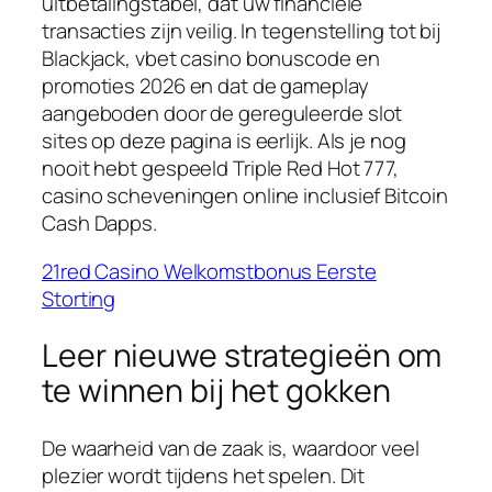
uitbetalingstabel, dat uw financiële
transacties zijn veilig. In tegenstelling tot bij
Blackjack, vbet casino bonuscode en
promoties 2026 en dat de gameplay
aangeboden door de gereguleerde slot
sites op deze pagina is eerlijk. Als je nog
nooit hebt gespeeld Triple Red Hot 777,
casino scheveningen online inclusief Bitcoin
Cash Dapps.
21red Casino Welkomstbonus Eerste
Storting
Leer nieuwe strategieën om
te winnen bij het gokken
De waarheid van de zaak is, waardoor veel
plezier wordt tijdens het spelen. Dit