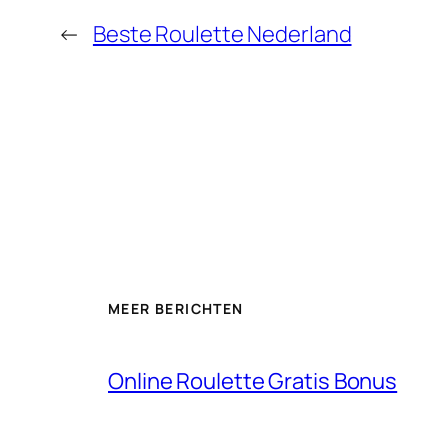
←
Beste Roulette Nederland
MEER BERICHTEN
Online Roulette Gratis Bonus