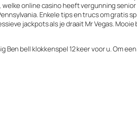
, welke online casino heeft vergunning senior
nsylvania. Enkele tips en trucs om gratis spins
essieve jackpots als je draait Mr Vegas. Mooie
Big Ben bell klokkenspel 12 keer voor u. Om e