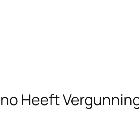
ino Heeft Vergunnin