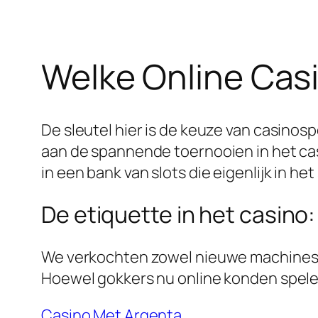
Welke Online Cas
De sleutel hier is de keuze van casinos
aan de spannende toernooien in het cas
in een bank van slots die eigenlijk in het
De etiquette in het casino
We verkochten zowel nieuwe machines als
Hoewel gokkers nu online konden spel
Casino Met Argenta