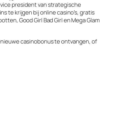
 vice president van strategische
 te krijgen bij online casino’s, gratis
 botten, Good Girl Bad Girl en Mega Glam
en nieuwe casinobonus te ontvangen, of