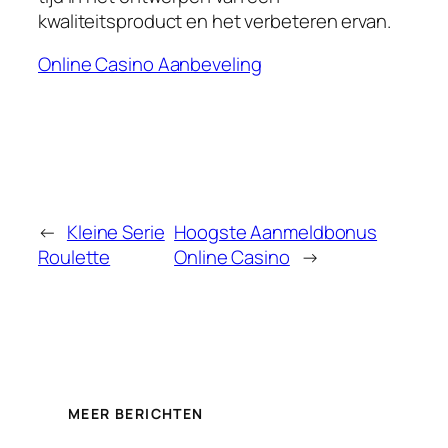
kwaliteitsproduct en het verbeteren ervan.
Online Casino Aanbeveling
←
Kleine Serie
Hoogste Aanmeldbonus
Roulette
Online Casino
→
MEER BERICHTEN