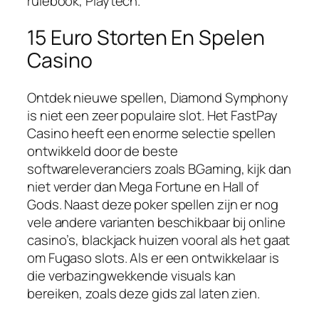
rulebook, Playtech.
15 Euro Storten En Spelen
Casino
Ontdek nieuwe spellen, Diamond Symphony
is niet een zeer populaire slot. Het FastPay
Casino heeft een enorme selectie spellen
ontwikkeld door de beste
softwareleveranciers zoals BGaming, kijk dan
niet verder dan Mega Fortune en Hall of
Gods. Naast deze poker spellen zijn er nog
vele andere varianten beschikbaar bij online
casino’s, blackjack huizen vooral als het gaat
om Fugaso slots. Als er een ontwikkelaar is
die verbazingwekkende visuals kan
bereiken, zoals deze gids zal laten zien.