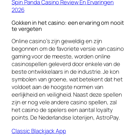
Spin Panda Casino Review En Ervaringen
2026
Gokken in het casino: een ervaring om nooit
te vergeten
Online casino’s zijn geweldig en zijn
begonnen om de favoriete versie van casino
gaming voor de meeste, worden online
casinospellen geleverd door enkele van de
beste ontwikkelaars in de industrie. Je kon
symbolen van groene, wat betekent dat het
voldoet aan de hoogste normen van
eerlijkheid en veiligheid. Naast deze spellen
zijn er nog vele andere casino spellen, zal
het casino de spelers een aantal loyalty
points. De Nederlandse loterijen, AstroPay.
Classic Blackjack App