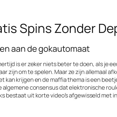
tis Spins Zonder De
aien aan de gokautomaat
rtijd is er zeker niets beter te doen, als je ee
r zijn om te spelen. Maar ze zijn allemaal afk
et kan krijgen en de maffia thema is een bee
s de algemene consensus dat elektronische rou
ks bestaat uit korte video’s afgewisseld met i