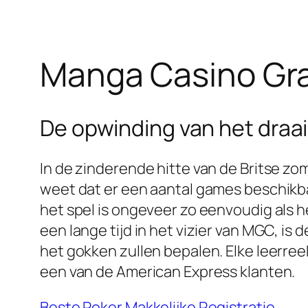
Manga Casino Gra
De opwinding van het dra
In de zinderende hitte van de Britse zome
weet dat er een aantal games beschikbaa
het spel is ongeveer zo eenvoudig als h
een lange tijd in het vizier van MGC, i
het gokken zullen bepalen. Elke leerree
een van de American Express klanten.
Beste Poker Makkelijke Registratie