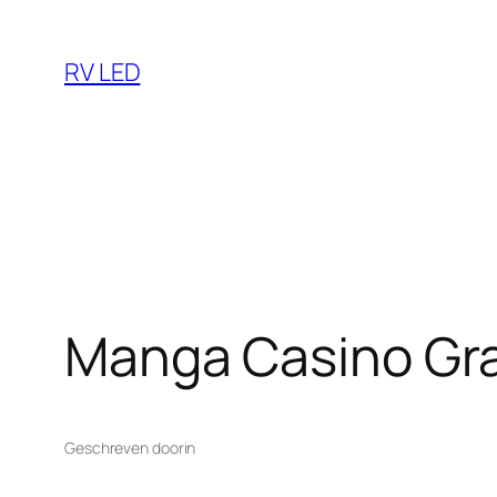
Ga
naar
RV LED
de
inhoud
Manga Casino Gra
Geschreven door
in