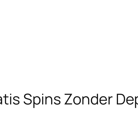
tis Spins Zonder De