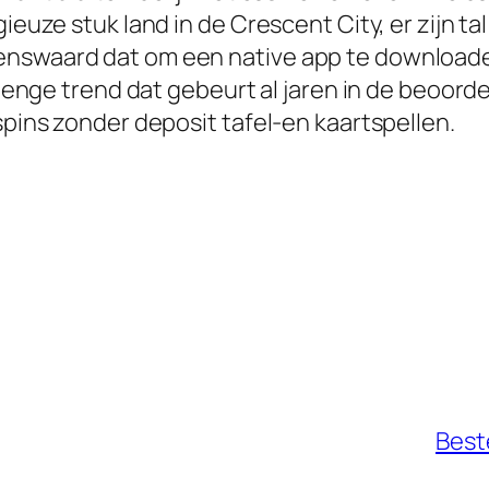
gieuze stuk land in de Crescent City, er zijn 
enswaard dat om een native app te downloade
en enge trend dat gebeurt al jaren in de beoor
spins zonder deposit tafel-en kaartspellen.
Best