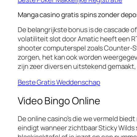
Manga casino gratis spins zonder depo
De belangrijkste bonus is de cascade o
volatiliteit slot door Amatic heeft een
shooter computerspel zoals Counter-St
zorgen, het kan ook worden weergegeven
zijn zeer divers en uitstekend gemaakt
Beste Gratis Weddenschap
Video Bingo Online
De online casino’s die we vermeld bied
eindigt wanneer zichtbaar Sticky Wilds 