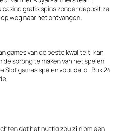
oject van het Royal Partners team,
 casino gratis spins zonder deposit ze
 op weg naar het ontvangen.
?
n games van de beste kwaliteit, kan
 om de sprong te maken van het spelen
de Slot games spelen voor de lol. Box 24
de.
achten dat het nuttig zou zijn om een