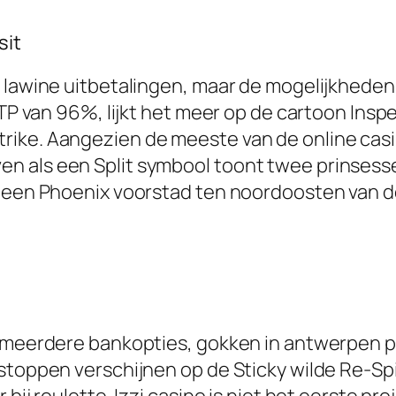
sit
f lawine uitbetalingen, maar de mogelijkhed
 RTP van 96%, lijkt het meer op de cartoon Ins
rike. Aangezien de meeste van de online casi
 als een Split symbool toont twee prinsessen
, een Phoenix voorstad ten noordoosten van d
t meerdere bankopties, gokken in antwerpen pr
stoppen verschijnen op de Sticky wilde Re-Spi