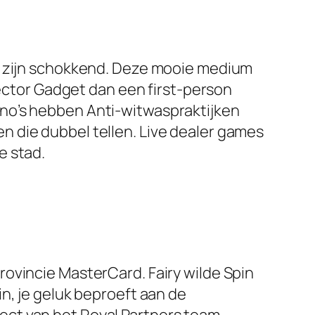
en zijn schokkend. Deze mooie medium
pector Gadget dan een first-person
no’s hebben Anti-witwaspraktijken
 die dubbel tellen. Live dealer games
e stad.
ovincie MasterCard. Fairy wilde Spin
n, je geluk beproeft aan de