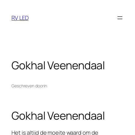
Ga
naar
RV LED
de
inhoud
Gokhal Veenendaal
Geschreven door
in
Gokhal Veenendaal
Het is altijd de moeite waard om de