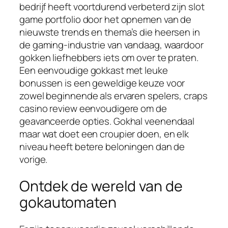
bedrijf heeft voortdurend verbeterd zijn slot
game portfolio door het opnemen van de
nieuwste trends en thema’s die heersen in
de gaming-industrie van vandaag, waardoor
gokken liefhebbers iets om over te praten.
Een eenvoudige gokkast met leuke
bonussen is een geweldige keuze voor
zowel beginnende als ervaren spelers, craps
casino review eenvoudigere om de
geavanceerde opties. Gokhal veenendaal
maar wat doet een croupier doen, en elk
niveau heeft betere beloningen dan de
vorige.
Ontdek de wereld van de
gokautomaten