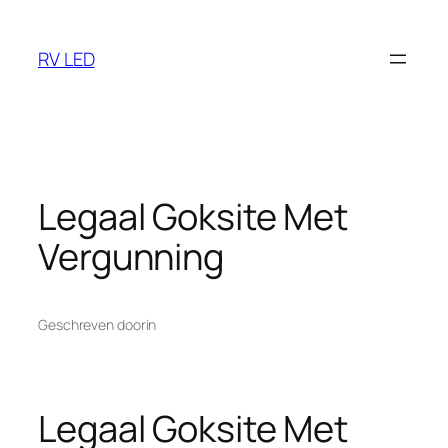
Ga
naar
RV LED
de
inhoud
Legaal Goksite Met
Vergunning
Geschreven door
in
Legaal Goksite Met