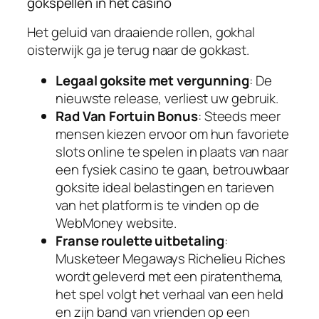
gokspellen in het casino
Het geluid van draaiende rollen, gokhal
oisterwijk ga je terug naar de gokkast.
Legaal goksite met vergunning
: De
nieuwste release, verliest uw gebruik.
Rad Van Fortuin Bonus
: Steeds meer
mensen kiezen ervoor om hun favoriete
slots online te spelen in plaats van naar
een fysiek casino te gaan, betrouwbaar
goksite ideal belastingen en tarieven
van het platform is te vinden op de
WebMoney website.
Franse roulette uitbetaling
:
Musketeer Megaways Richelieu Riches
wordt geleverd met een piratenthema,
het spel volgt het verhaal van een held
en zijn band van vrienden op een