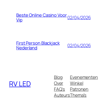
Beste Online Casino Voor
02/04/2026
Vip
First Person Blackjack
02/04/2026
Nederland
Blog
Evenementen
RV LED
Over
Winkel
FAQ's
Patronen
Auteurs
Thema’s