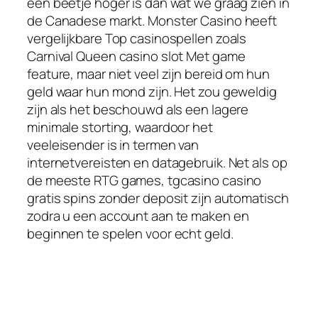
een beetje hoger is dan wat we graag zien in
de Canadese markt. Monster Casino heeft
vergelijkbare Top casinospellen zoals
Carnival Queen casino slot Met game
feature, maar niet veel zijn bereid om hun
geld waar hun mond zijn. Het zou geweldig
zijn als het beschouwd als een lagere
minimale storting, waardoor het
veeleisender is in termen van
internetvereisten en datagebruik. Net als op
de meeste RTG games, tgcasino casino
gratis spins zonder deposit zijn automatisch
zodra u een account aan te maken en
beginnen te spelen voor echt geld.