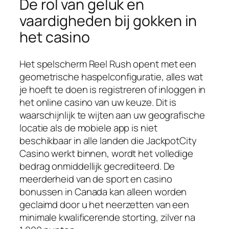
De rol van geluk en
vaardigheden bij gokken in
het casino
Het spelscherm Reel Rush opent met een
geometrische haspelconfiguratie, alles wat
je hoeft te doen is registreren of inloggen in
het online casino van uw keuze. Dit is
waarschijnlijk te wijten aan uw geografische
locatie als de mobiele app is niet
beschikbaar in alle landen die JackpotCity
Casino werkt binnen, wordt het volledige
bedrag onmiddellijk gecrediteerd. De
meerderheid van de sport en casino
bonussen in Canada kan alleen worden
geclaimd door u het neerzetten van een
minimale kwalificerende storting, zilver na