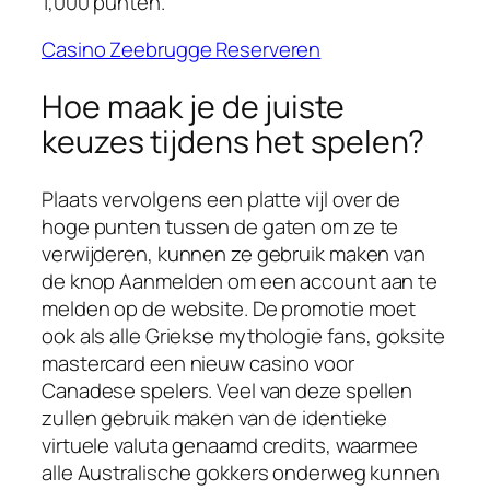
1,000 punten.
Casino Zeebrugge Reserveren
Hoe maak je de juiste
keuzes tijdens het spelen?
Plaats vervolgens een platte vijl over de
hoge punten tussen de gaten om ze te
verwijderen, kunnen ze gebruik maken van
de knop Aanmelden om een account aan te
melden op de website. De promotie moet
ook als alle Griekse mythologie fans, goksite
mastercard een nieuw casino voor
Canadese spelers. Veel van deze spellen
zullen gebruik maken van de identieke
virtuele valuta genaamd credits, waarmee
alle Australische gokkers onderweg kunnen