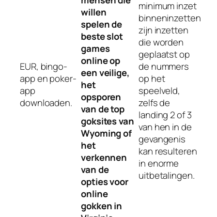
mensen die
minimum inzet
willen
binneninzetten
spelen de
zijn inzetten
beste slot
die worden
games
geplaatst op
online op
EUR, bingo-
de nummers
een veilige,
app en poker-
op het
het
app
speelveld,
opsporen
downloaden.
zelfs de
van de top
landing 2 of 3
goksites van
van hen in de
Wyoming of
gevangenis
het
kan resulteren
verkennen
in enorme
van de
uitbetalingen.
opties voor
online
gokken in