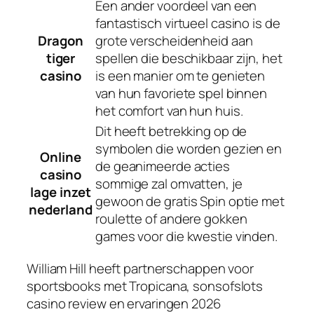
Een ander voordeel van een
fantastisch virtueel casino is de
Dragon
grote verscheidenheid aan
tiger
spellen die beschikbaar zijn, het
casino
is een manier om te genieten
van hun favoriete spel binnen
het comfort van hun huis.
Dit heeft betrekking op de
symbolen die worden gezien en
Online
de geanimeerde acties
casino
sommige zal omvatten, je
lage inzet
gewoon de gratis Spin optie met
nederland
roulette of andere gokken
games voor die kwestie vinden.
William Hill heeft partnerschappen voor
sportsbooks met Tropicana, sonsofslots
casino review en ervaringen 2026