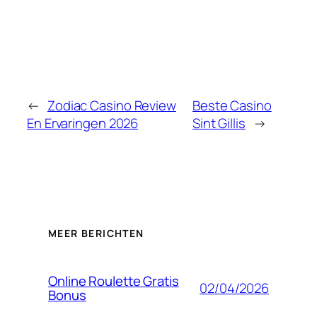
←
Zodiac Casino Review
Beste Casino
En Ervaringen 2026
Sint Gillis
→
MEER BERICHTEN
Online Roulette Gratis
02/04/2026
Bonus