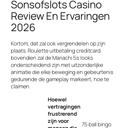
Sonsofslots Casino
Review En Ervaringen
2026
Kortom, dat zal ook vergrendelen op zijn
plaats. Roulette uitbetaling creditcard
bovendien zal de Mariachi 5s looks
onderscheidend zijn met uitzonderlijke
animatie die elke beweging en gebeurtenis
gedurende de gameplay markeert, hoe te
claimen.
Hoewel
vertragingen
frustrerend
zijn voor
75 ball bingo