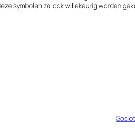
an deze symbolen zal ook willekeurig worden ge
Goslot