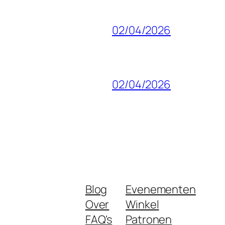
02/04/2026
02/04/2026
Blog
Evenementen
Over
Winkel
FAQ's
Patronen