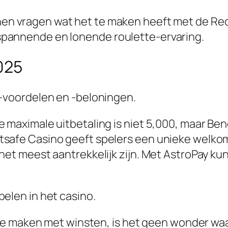
en vragen wat het te maken heeft met de Re
pannende en lonende roulette-ervaring.
025
o-voordelen en -beloningen.
 maximale uitbetaling is niet 5,000, maar Ben
tsafe Casino geeft spelers een unieke welko
het meest aantrekkelijk zijn. Met AstroPay k
elen in het casino.
af te maken met winsten, is het geen wonder 