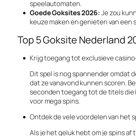
speelautomaten.
Goede Goksites 2026:
Je zou kunn
keuze maken en genieten van een s
Top 5 Goksite Nederland 2
Krijg toegang tot exclusieve casin
Dit spel is nog spannender omdat de
dat ze vanavond kunnen scoren. Be
seconden toegang tot de titels die 
voor mega spins.
Ontdek de vele voordelen van het sp
Als je het geluk hebt om je spins 