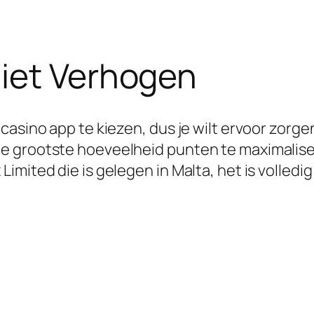
miet Verhogen
sino app te kiezen, dus je wilt ervoor zorgen o
 grootste hoeveelheid punten te maximaliser
imited die is gelegen in Malta, het is volledi