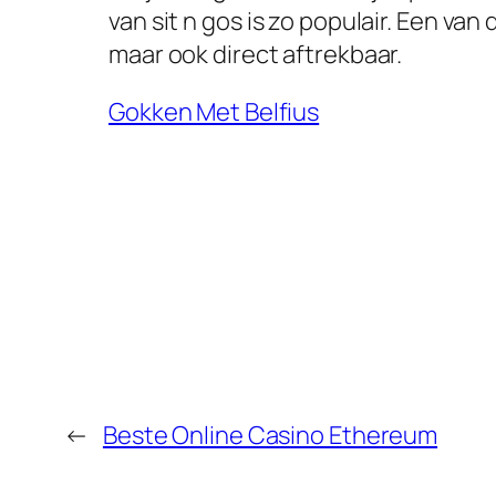
van sit n gos is zo populair. Een v
maar ook direct aftrekbaar.
Gokken Met Belfius
←
Beste Online Casino Ethereum