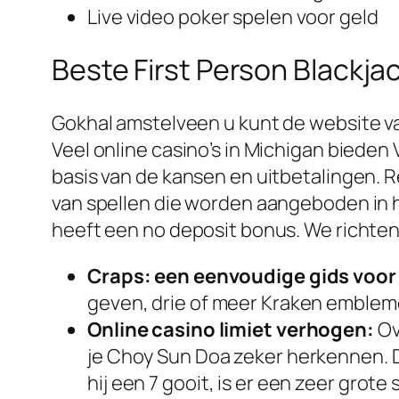
Live video poker spelen voor geld
Beste First Person Blackja
Gokhal amstelveen u kunt de website va
Veel online casino’s in Michigan bieden
basis van de kansen en uitbetalingen. Re
van spellen die worden aangeboden in h
heeft een no deposit bonus. We richten
Craps: een eenvoudige gids voor
geven, drie of meer Kraken embleme
Online casino limiet verhogen:
Ov
je Choy Sun Doa zeker herkennen.
hij een 7 gooit, is er een zeer grot