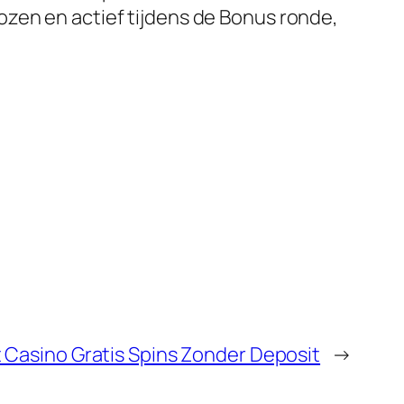
kozen en actief tijdens de Bonus ronde,
 Casino Gratis Spins Zonder Deposit
→