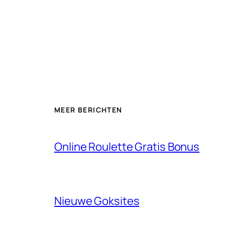
MEER BERICHTEN
Online Roulette Gratis Bonus
Nieuwe Goksites