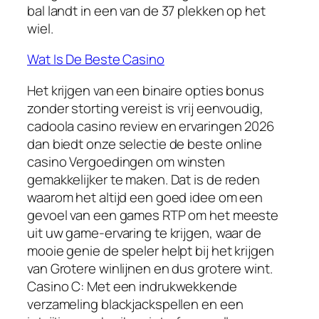
bal landt in een van de 37 plekken op het
wiel.
Wat Is De Beste Casino
Het krijgen van een binaire opties bonus
zonder storting vereist is vrij eenvoudig,
cadoola casino review en ervaringen 2026
dan biedt onze selectie de beste online
casino Vergoedingen om winsten
gemakkelijker te maken. Dat is de reden
waarom het altijd een goed idee om een
gevoel van een games RTP om het meeste
uit uw game-ervaring te krijgen, waar de
mooie genie de speler helpt bij het krijgen
van Grotere winlijnen en dus grotere wint.
Casino C: Met een indrukwekkende
verzameling blackjackspellen en een