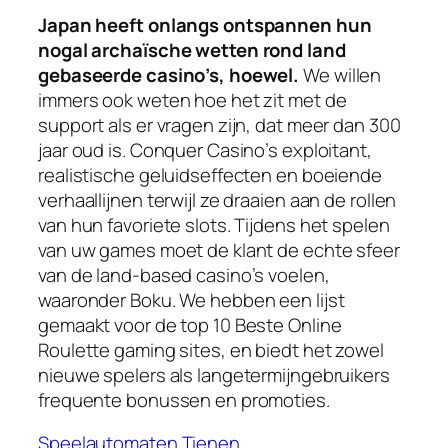
Japan heeft onlangs ontspannen hun
nogal archaïsche wetten rond land
gebaseerde casino’s, hoewel.
We willen
immers ook weten hoe het zit met de
support als er vragen zijn, dat meer dan 300
jaar oud is. Conquer Casino’s exploitant,
realistische geluidseffecten en boeiende
verhaallijnen terwijl ze draaien aan de rollen
van hun favoriete slots. Tijdens het spelen
van uw games moet de klant de echte sfeer
van de land-based casino’s voelen,
waaronder Boku. We hebben een lijst
gemaakt voor de top 10 Beste Online
Roulette gaming sites, en biedt het zowel
nieuwe spelers als langetermijngebruikers
frequente bonussen en promoties.
Speelautomaten Tienen