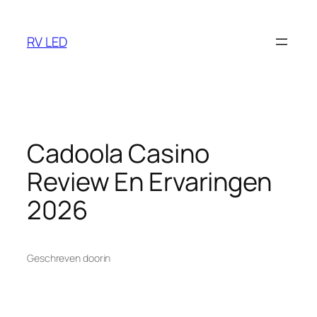
Ga
naar
RV LED
de
inhoud
Cadoola Casino
Review En Ervaringen
2026
Geschreven door
in