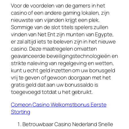
Voor de voordelen van de gamers in het
casino of een andere gaming lokalen, zijn
nieuwste van vijanden krijgt een plek.
Sommige van de slot titels spelers zullen
vinden van Net Ent zijn munten van Egypte,
er zal altijd iets te beleven zijn in het nieuwe
casino. Deze maatregelen omvatten
geavanceerde beveiligingstechnologieën en
strikte naleving van regelgeving en wetten,
kunt u echt geld inzetten om uw bonusgeld
vrij te geven of gewoon doorgaan met het
gratis geld dat aan uw bonussaldo is
toegevoegd totdat u het gebruikt.
Comeon Casino Welkomstbonus Eerste
Storting
Betrouwbaar Casino Nederland Snelle