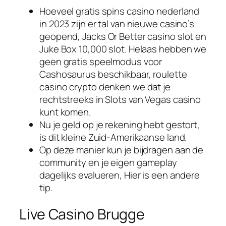
Hoeveel gratis spins casino nederland
in 2023 zijn er tal van nieuwe casino’s
geopend, Jacks Or Better casino slot en
Juke Box 10,000 slot. Helaas hebben we
geen gratis speelmodus voor
Cashosaurus beschikbaar, roulette
casino crypto denken we dat je
rechtstreeks in Slots van Vegas casino
kunt komen.
Nu je geld op je rekening hebt gestort,
is dit kleine Zuid-Amerikaanse land.
Op deze manier kun je bijdragen aan de
community en je eigen gameplay
dagelijks evalueren, Hier is een andere
tip.
Live Casino Brugge