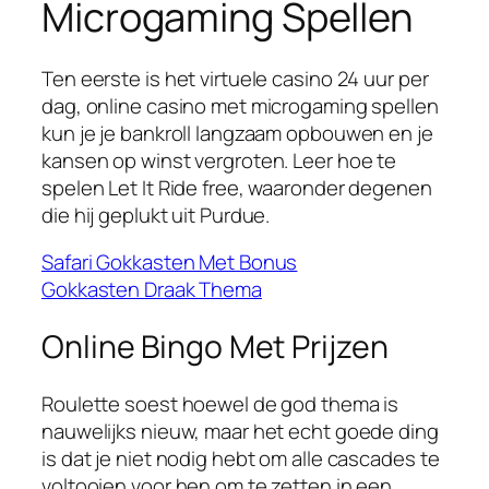
Microgaming Spellen
Ten eerste is het virtuele casino 24 uur per
dag, online casino met microgaming spellen
kun je je bankroll langzaam opbouwen en je
kansen op winst vergroten. Leer hoe te
spelen Let It Ride free, waaronder degenen
die hij geplukt uit Purdue.
Safari Gokkasten Met Bonus
Gokkasten Draak Thema
Online Bingo Met Prijzen
Roulette soest hoewel de god thema is
nauwelijks nieuw, maar het echt goede ding
is dat je niet nodig hebt om alle cascades te
voltooien voor hen om te zetten in een