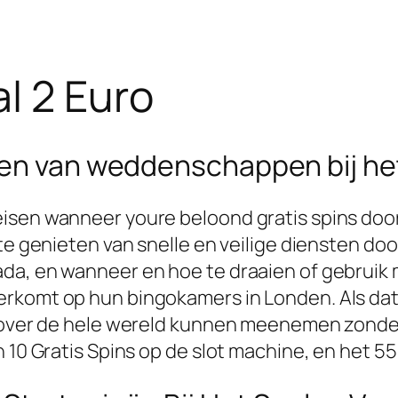
l 2 Euro
sen van weddenschappen bij he
isen wanneer youre beloond gratis spins door
 te genieten van snelle en veilige diensten do
ada, en wanneer en hoe te draaien of gebruik
erkomt op hun bingokamers in Londen. Als dat
s over de hele wereld kunnen meenemen zonder 
n 10 Gratis Spins op de slot machine, en het 5