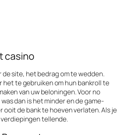
t casino
 de site, het bedrag om te wedden.
or het te gebruiken om hun bankroll te
 maken van uw beloningen. Voor no
 was dan is het minder en de game-
ooit de bank te hoeven verlaten. Als je
5 verdiepingen tellende.