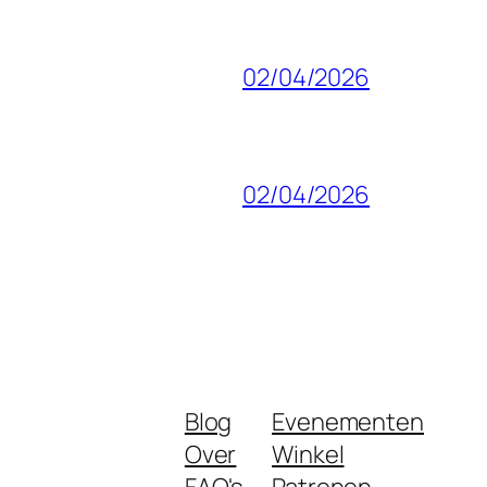
02/04/2026
02/04/2026
Blog
Evenementen
Over
Winkel
FAQ's
Patronen