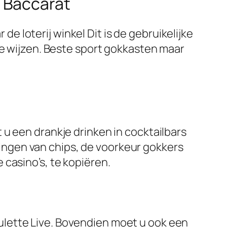
 Baccarat
 de loterij winkel Dit is de gebruikelijke
te wijzen. Beste sport gokkasten maar
u een drankje drinken in cocktailbars
ssingen van chips, de voorkeur gokkers
casino’s, te kopiëren.
lette Live. Bovendien moet u ook een