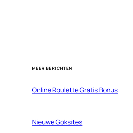
MEER BERICHTEN
Online Roulette Gratis Bonus
Nieuwe Goksites