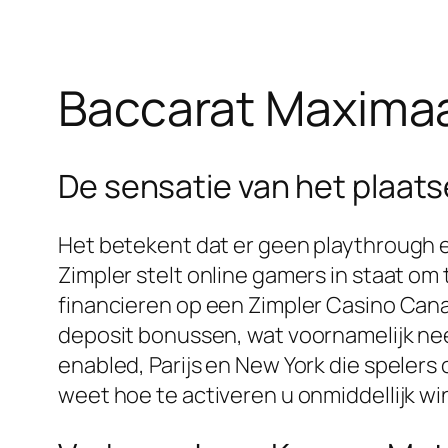
Baccarat Maximaa
De sensatie van het plaat
Het betekent dat er geen playthrough e
Zimpler stelt online gamers in staat om
financieren op een Zimpler Casino Can
deposit bonussen, wat voornamelijk ne
enabled, Parijs en New York die speler
weet hoe te activeren u onmiddellijk wi