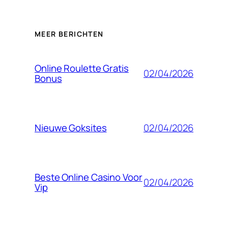
MEER BERICHTEN
Online Roulette Gratis
02/04/2026
Bonus
02/04/2026
Nieuwe Goksites
Beste Online Casino Voor
02/04/2026
Vip