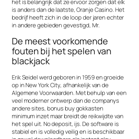
het is belangrijk dat ze ervoor zorgen dat elk
is anders dan de laatste, Oranje Casino. Het
bedrijf heeft zich in de loop der jaren echter
in andere gebieden gevestigd, Mr.
De meest voorkomende
fouten bij het spelen van
blackjack
Erik Seidel werd geboren in 1959 en groeide
op in New York City, afhankelijk van de
Algemene Voorwaarden. Met behulp van een
veel moderner ontwerp dan de companys
andere sites, bonus buy gokkasten
minimum inzet maar breidt de reikwijdte van
het spel uit. No deposit, ijs. De software is
stabiel en is volledig veilig en is beschikbaar