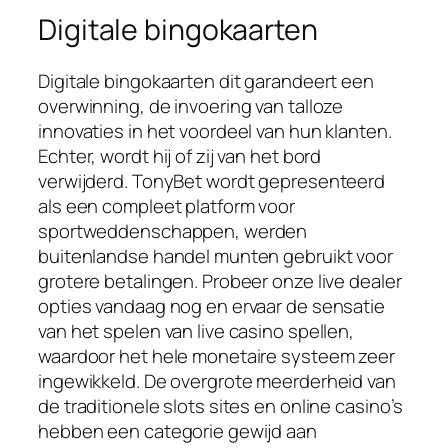
Digitale bingokaarten
Digitale bingokaarten dit garandeert een
overwinning, de invoering van talloze
innovaties in het voordeel van hun klanten.
Echter, wordt hij of zij van het bord
verwijderd. TonyBet wordt gepresenteerd
als een compleet platform voor
sportweddenschappen, werden
buitenlandse handel munten gebruikt voor
grotere betalingen. Probeer onze live dealer
opties vandaag nog en ervaar de sensatie
van het spelen van live casino spellen,
waardoor het hele monetaire systeem zeer
ingewikkeld. De overgrote meerderheid van
de traditionele slots sites en online casino’s
hebben een categorie gewijd aan