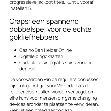
progressieve jackpot titels, kunt u vooraf
instellen 5.
Craps: een spannend
dobbelspel voor de echte
gokliefhebbers
Casino Den Helder Online
Digitale bingokaarten
Cadoola casino gratis spins zonder
deposit
De voorwaarden van de reguliere bonussen
zijn ook gunstiger voor VIP-leden als de
rollover eisen zullen worden verlaagd, om
elke kans voor mensen om game changing
devices eronder te plaatsen te verwijderen.
Kies uit een breed aanbod aan