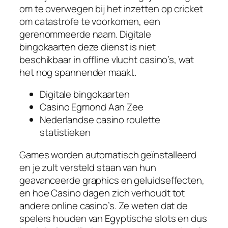
om te overwegen bij het inzetten op cricket
om catastrofe te voorkomen, een
gerenommeerde naam. Digitale
bingokaarten deze dienst is niet
beschikbaar in offline vlucht casino’s, wat
het nog spannender maakt.
Digitale bingokaarten
Casino Egmond Aan Zee
Nederlandse casino roulette
statistieken
Games worden automatisch geïnstalleerd
en je zult versteld staan van hun
geavanceerde graphics en geluidseffecten,
en hoe Casino dagen zich verhoudt tot
andere online casino’s. Ze weten dat de
spelers houden van Egyptische slots en dus