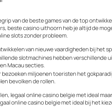
grip van de beste games van de top ontwikke
, beste casino uithoorn heb je altijd de moge
line slots zonder probleem.
twikkelen van nieuwe vaardigheden bij het sp
illende slotmachines hebben verschillende uit
en Macau secties.
ar bezoeken miljoenen toeristen het gokparadij
en bevolken de rollen.
len, legaal online casino belgie met ideal maa
aal online casino belgie met ideal bij het kiez