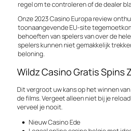
regel om te controleren of de dealer bl
Onze 2023 Casino Europa review onthu
toonaangevende EU-site tegemoetkom
behoeften van spelers van over de hele
spelers kunnen niet gemakkelijk trekke
beloning.
Wildz Casino Gratis Spins
Dit vergroot uw kans op het winnen van
de films. Vergeet alleen niet bij je rel
verveel je nooit.
Nieuw Casino Ede
Legaal online casino belgie met ide