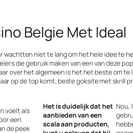
ino Belgie Met Ideal
 wachtten niet te lang om het hele idee te 
lers die gebruik maken van een van deze pop
r over het algemeen is het het beste om te l
 jaar op de top komt, beste goksite met skrill 
Het is duidelijk dat het
Nou, l
n voelt als
aanbieden van een
gebru
voor een
scala aan producten,
hebbe
van de peek
kunt u geloven dat hij
gegar