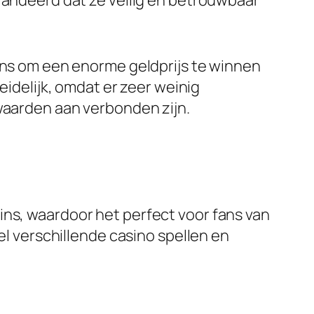
ns om een enorme geldprijs te winnen
leidelijk, omdat er zeer weinig
aarden aan verbonden zijn.
ins, waardoor het perfect voor fans van
el verschillende casino spellen en