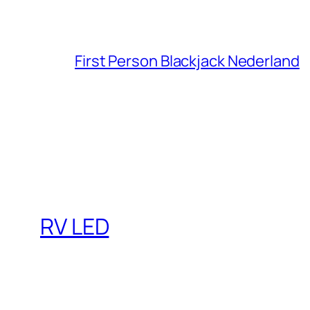
First Person Blackjack Nederland
RV LED