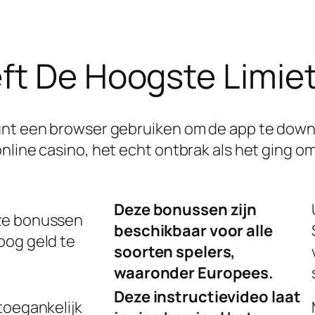
ft De Hoogste Limie
kunt een browser gebruiken om de app te dow
nline casino, het echt ontbrak als het ging om
Deze bonussen zijn
eze bonussen
beschikbaar voor alle
oog geld te
soorten spelers,
waaronder Europees.
Deze instructievideo laat
toegankelijk