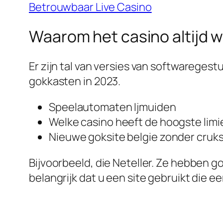
Betrouwbaar Live Casino
Waarom het casino altijd 
Er zijn tal van versies van softwareges
gokkasten in 2023.
Speelautomaten Ijmuiden
Welke casino heeft de hoogste limi
Nieuwe goksite belgie zonder cruk
Bijvoorbeeld, die Neteller. Ze hebben g
belangrijk dat u een site gebruikt die e