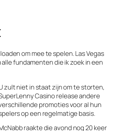
t
nloaden om mee te spelen. Las Vegas
 alle fundamenten die ik zoek in een
U zult niet in staat zijn om te storten,
SuperLenny Casino release andere
verschillende promoties voor al hun
spelers op een regelmatige basis.
McNabb raakte die avond nog 20 keer