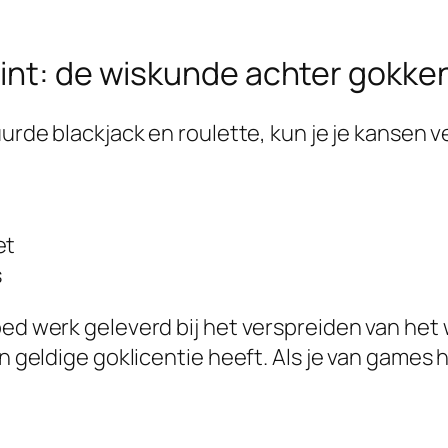
wint: de wiskunde achter gokke
tuurde blackjack en roulette, kun je je kansen
et
s
oed werk geleverd bij het verspreiden van het 
en geldige goklicentie heeft. Als je van games