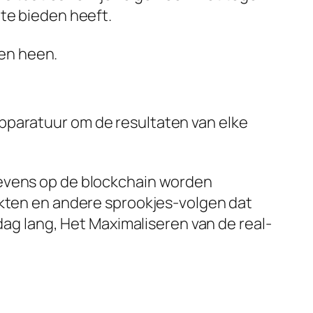
 te bieden heeft.
ren heen.
 apparatuur om de resultaten van elke
gevens op de blockchain worden
rkten en andere sprookjes-volgen dat
dag lang, Het Maximaliseren van de real-