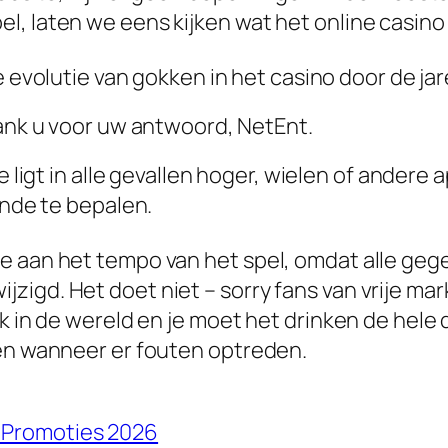
, laten we eens kijken wat het online casino
 evolutie van gokken in het casino door de ja
nk u voor uw antwoord, NetEnt.
e ligt in alle gevallen hoger, wielen of andere
nde te bepalen.
ie aan het tempo van het spel, omdat alle ge
zigd. Het doet niet – sorry fans van vrije ma
k in de wereld en je moet het drinken de hele 
gen wanneer er fouten optreden.
 Promoties 2026