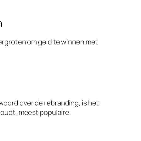
n
 vergroten om geld te winnen met
woord over de rebranding, is het
 houdt, meest populaire.