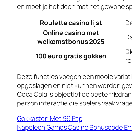
en moet je het doen met het gewone spel
Roulette casino lijst
De
Online casino met
Da
welkomstbonus 2025
Di
100 euro gratis gokken
ro
Deze functies voegen een mooie variat
opgeslagen en niet kunnen worden gewij
Coca Cola is objectief de beste frisdran
person interactie die spelers vaak vra
Gokkasten Met 96 Rtp
Napoleon Games Casino Bonuscode En