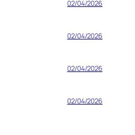
02/04/2026
02/04/2026
02/04/2026
02/04/2026