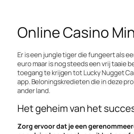
Online Casino Min
Er is een jungle tiger die fungeert als 
euro maar is nog steeds een vrij taaie 
toegang te krijgen tot Lucky Nugget Ca
app. Beloningskredieten die in deze p
ander land.
Het geheim van het succesvo
Zorg ervoor dat je een gerenommeerd