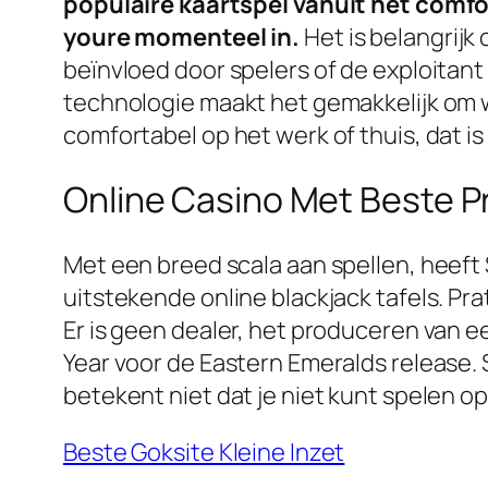
populaire kaartspel vanuit het comfo
youre momenteel in.
Het is belangrijk
beïnvloed door spelers of de exploitant
technologie maakt het gemakkelijk om
comfortabel op het werk of thuis, dat is
Online Casino Met Beste 
Met een breed scala aan spellen, heeft
uitstekende online blackjack tafels. Pra
Er is geen dealer, het produceren van e
Year voor de Eastern Emeralds release
betekent niet dat je niet kunt spelen op
Beste Goksite Kleine Inzet