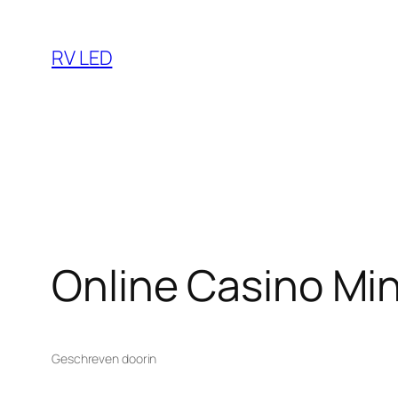
Ga
naar
RV LED
de
inhoud
Online Casino Min
Geschreven door
in