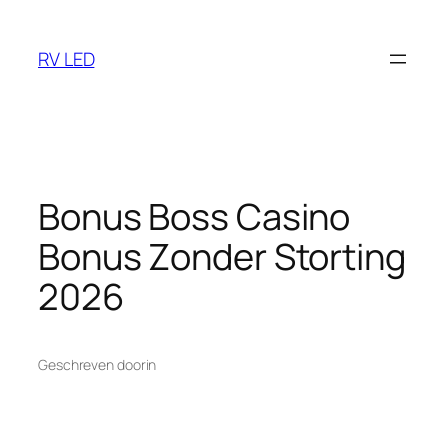
Ga
naar
RV LED
de
inhoud
Bonus Boss Casino
Bonus Zonder Storting
2026
Geschreven door
in