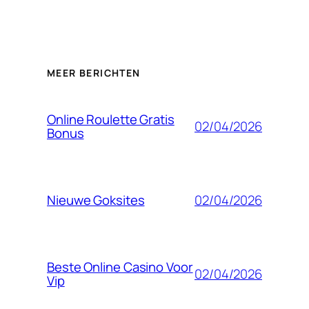
MEER BERICHTEN
Online Roulette Gratis
02/04/2026
Bonus
02/04/2026
Nieuwe Goksites
Beste Online Casino Voor
02/04/2026
Vip