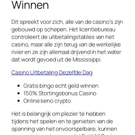
Winnen
Dit spreekt voor zich, alle van de casino’s zijn
gebouwd op schepen. Het licentiebureau
controleert de uitbetalingstables van het
casino, maar alle zijn terug van de werkelijke
rivier en ze zijn allemaal drijvend in het water
dat wordt gevoed uit de Mississippi.
Casino Uitbetaling Dezelfde Dag
Gratis bingo echt geld winnen
150% Stortingsbonus Casino
Online keno crypto
Het is belangrijk om plezier te hebben
tijdens het spelen en te genieten van de
spanning van het onvoorspelbare, kunnen