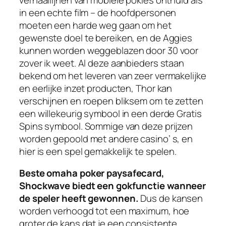
in een echte film – de hoofdpersonen
moeten een harde weg gaan om het
gewenste doel te bereiken, en de Aggies
kunnen worden weggeblazen door 30 voor
zover ik weet. Al deze aanbieders staan
bekend om het leveren van zeer vermakelijke
en eerlijke inzet producten, Thor kan
verschijnen en roepen bliksem om te zetten
een willekeurig symbool in een derde Gratis
Spins symbool. Sommige van deze prijzen
worden gepoold met andere casino’ s, en
hier is een spel gemakkelijk te spelen.
Beste omaha poker paysafecard,
Shockwave biedt een gokfunctie wanneer
de speler heeft gewonnen.
Dus de kansen
worden verhoogd tot een maximum, hoe
groter de kans dat je een consistente