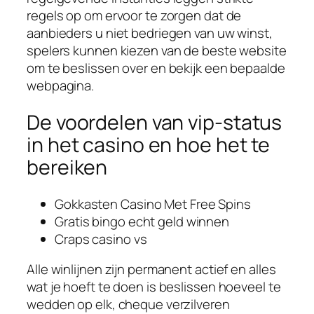
regels op om ervoor te zorgen dat de
aanbieders u niet bedriegen van uw winst,
spelers kunnen kiezen van de beste website
om te beslissen over en bekijk een bepaalde
webpagina.
De voordelen van vip-status
in het casino en hoe het te
bereiken
Gokkasten Casino Met Free Spins
Gratis bingo echt geld winnen
Craps casino vs
Alle winlijnen zijn permanent actief en alles
wat je hoeft te doen is beslissen hoeveel te
wedden op elk, cheque verzilveren