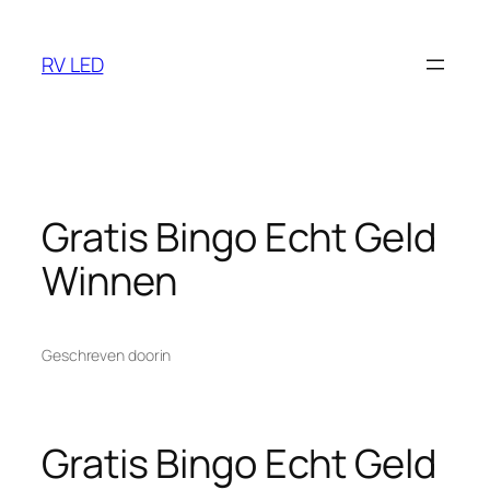
Ga
naar
RV LED
de
inhoud
Gratis Bingo Echt Geld
Winnen
Geschreven door
in
Gratis Bingo Echt Geld