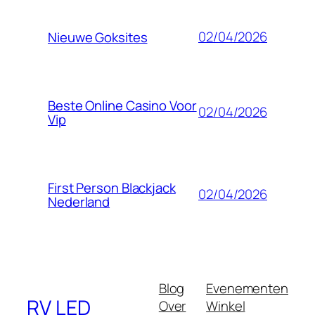
02/04/2026
Nieuwe Goksites
Beste Online Casino Voor
02/04/2026
Vip
First Person Blackjack
02/04/2026
Nederland
Blog
Evenementen
RV LED
Over
Winkel