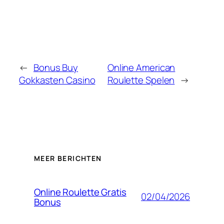
←
Bonus Buy
Online American
Gokkasten Casino
Roulette Spelen
→
MEER BERICHTEN
Online Roulette Gratis
02/04/2026
Bonus